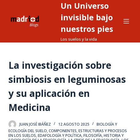
Un Universo
S
a
invisible bajo
l
nuestros pies
t
Los suelos y la vida
a
r
a
La investigación sobre
l
c
simbiosis en leguminosas
o
n
y su aplicación en
t
Medicina
e
n
i
JUAN JOSÉ IBÁÑEZ
12 AGOSTO 2025
BIOLOGÍA Y
d
ECOLOGÍA DEL SUELO
,
COMPONENTES, ESTRUCTURAS Y PROCESOS
EN LOS SUELOS
,
EDAFOLOGÍA Y POLÍTICA
,
FILOSOFÍA, HISTORIA Y
o