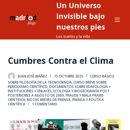
Un Universo
S
a
invisible bajo
l
nuestros pies
t
Los suelos y la vida
a
r
a
Cumbres Contra el Clima
l
c
o
JUAN JOSÉ IBÁÑEZ
15 OCTUBRE 2025
CURSO BÁSICO
n
SOBRE FILOSOFÍA DE LA TECNOCIENCIA
,
CURSO BREVE SOBRE
PERIODISMO CIENTÍFICO
,
DOCUMENTOS SOBRE EDAFOLOGÍA +
t
INSTITUCIONES + ENLACES
,
ECOLOGÍA Y BIOGEOGRAFÍA POST
POSTERIORES A AGOSTO DE 2009
,
FRAUDE Y MALA PRAXIS
e
CIENTÍFICA
,
NOTAS BREVES DE PRENSA
,
PRENSA Y POLÍTICA
CIENTÍFICA
1 COMENTARIO
n
i
d
o