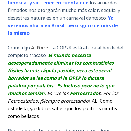
limosna, y sin tener en cuenta que
los acuerdos
firmados nos otorgarán mucho más calor, sequía, y
desastres naturales en un carnaval dantesco.
Ya
veremos ahora en Brasil, pero sguro ue más de
lo mismo
.
Como dijo
Al Gore
: La COP28 está ahora al borde del
completo fracaso.
El mundo necesita
desesperadamente eliminar los combustibles
fósiles lo más rápido posible, pero este servil
borrador se lee como si la OPEP lo dictara
palabra por palabra. Es incluso peor de lo que
muchos temían
.
Es “De los
Petroestado
s
, Por los
Petroestados. ¡Siempre protestando!
. AL, Como
estadista, ya debías saber que los políticos mentís
como bellacos.
Pero como ya he comentado en otras ocasiones: