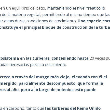
en un equilibrio delicado
, manteniendo el nivel freático lo
n de la materia vegetal, permitiendo al mismo tiempo que la
ar estas duras condiciones de crecimiento.
Una especie est
onstituye el principal bloque de construcción de la turb
ecosistema en las turberas
,
conteniendo hasta
20 veces s
das necesarias para su crecimiento.
rece a través del musgo más viejo, elevando con él el
sumergido, parcialmente descompuesto, que forma la
os al año, pero a lo largo de milenios esto puede
ica en carbono, tanto que
las turberas del Reino Unido