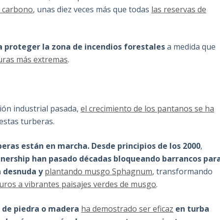
e carbono
, unas diez veces más que todas
las reservas de
a proteger la zona de incendios forestales
a medida que
uras más extremas
.
ión industrial pasada,
el crecimiento de los pantanos se ha
estas turberas.
beras están en marcha. Desde principios de los 2000
,
tnership han pasado décadas bloqueando barrancos par
a desnuda y
plantando musgo Sphagnum
, transformando
curos a vibrantes paisajes verdes de musgo
.
s de piedra o madera
ha demostrado ser eficaz
en turba