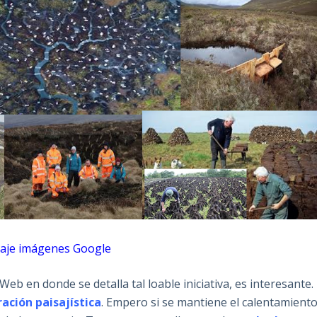
laje imágenes Google
eb en donde se detalla tal loable iniciativa, es interesante.
ación paisajística
. Empero si se mantiene el calentamient