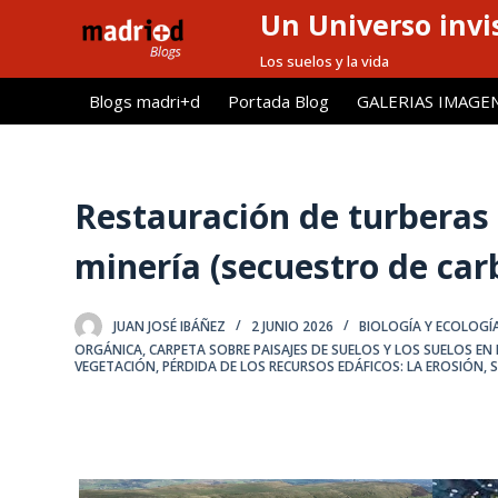
Un Universo invis
S
a
Los suelos y la vida
l
Blogs madri+d
Portada Blog
GALERIAS IMAGE
t
a
r
a
Restauración de turberas 
l
minería (secuestro de car
c
o
n
JUAN JOSÉ IBÁÑEZ
2 JUNIO 2026
BIOLOGÍA Y ECOLOGÍ
t
ORGÁNICA
,
CARPETA SOBRE PAISAJES DE SUELOS Y LOS SUELOS EN E
VEGETACIÓN
,
PÉRDIDA DE LOS RECURSOS EDÁFICOS: LA EROSIÓN
,
S
e
n
i
d
o