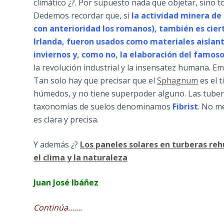
climático ¿?. Por supuesto nada que objetar, sino t
Dedemos recordar que, si
la actividad minera de 
con anterioridad los romanos), también es cier
Irlanda, fueron usados como materiales aislante
inviernos y, como no, la elaboración del famos
la revolución industrial y la insensatez humana. Em
Tan solo hay que precisar que el
Sphagnum
es el t
húmedos, y no tiene superpoder alguno. Las tube
taxonomías de suelos denominamos
Fibrist
. No m
es clara y precisa.
Y además ¿?
Los paneles solares en turberas re
el clima y la naturaleza
Juan José Ibáñez
Continúa…….