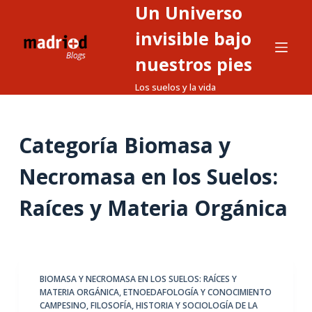
Un Universo
S
a
invisible bajo
l
nuestros pies
t
Los suelos y la vida
a
r
a
Categoría
Biomasa y
l
c
Necromasa en los Suelos:
o
n
Raíces y Materia Orgánica
t
e
n
i
BIOMASA Y NECROMASA EN LOS SUELOS: RAÍCES Y
d
MATERIA ORGÁNICA
,
ETNOEDAFOLOGÍA Y CONOCIMIENTO
o
CAMPESINO
,
FILOSOFÍA, HISTORIA Y SOCIOLOGÍA DE LA