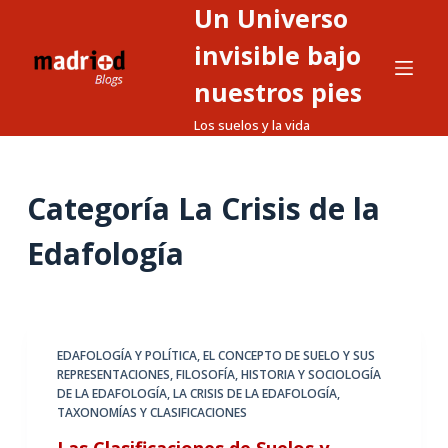
Un Universo
S
a
invisible bajo
l
nuestros pies
t
Los suelos y la vida
a
r
a
Categoría
La Crisis de la
l
c
Edafología
o
n
t
e
EDAFOLOGÍA Y POLÍTICA
,
EL CONCEPTO DE SUELO Y SUS
n
REPRESENTACIONES
,
FILOSOFÍA, HISTORIA Y SOCIOLOGÍA
i
DE LA EDAFOLOGÍA
,
LA CRISIS DE LA EDAFOLOGÍA
,
d
TAXONOMÍAS Y CLASIFICACIONES
o
Las Clasificaciones de Suelos y