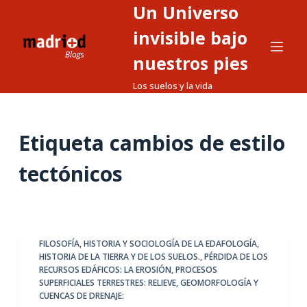
Un Universo
S
a
invisible bajo
l
nuestros pies
t
Los suelos y la vida
a
r
a
Etiqueta
cambios de estilo
l
c
tectónicos
o
n
t
e
FILOSOFÍA, HISTORIA Y SOCIOLOGÍA DE LA EDAFOLOGÍA
,
n
HISTORIA DE LA TIERRA Y DE LOS SUELOS.
,
PÉRDIDA DE LOS
i
RECURSOS EDÁFICOS: LA EROSIÓN
,
PROCESOS
d
SUPERFICIALES TERRESTRES: RELIEVE, GEOMORFOLOGÍA Y
CUENCAS DE DRENAJE:
o