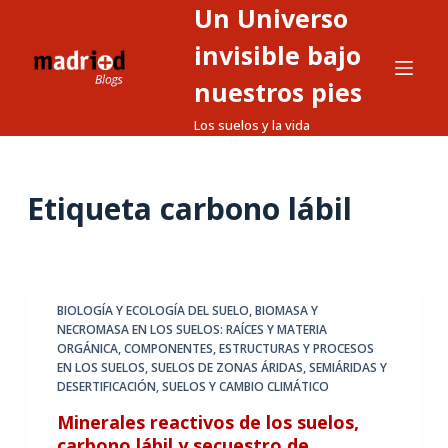
Un Universo
S
a
invisible bajo
l
nuestros pies
t
Los suelos y la vida
a
r
a
Etiqueta
carbono lábil
l
c
o
n
t
BIOLOGÍA Y ECOLOGÍA DEL SUELO
,
BIOMASA Y
NECROMASA EN LOS SUELOS: RAÍCES Y MATERIA
e
ORGÁNICA
,
COMPONENTES, ESTRUCTURAS Y PROCESOS
n
EN LOS SUELOS
,
SUELOS DE ZONAS ÁRIDAS, SEMIÁRIDAS Y
i
DESERTIFICACIÓN
,
SUELOS Y CAMBIO CLIMÁTICO
d
Minerales reactivos de los suelos,
o
carbono lábil y secuestro de