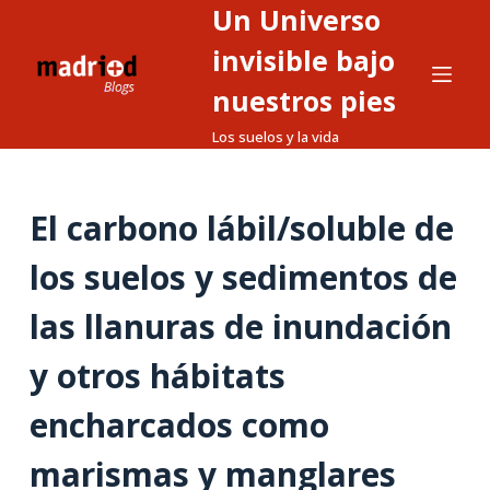
Un Universo
S
a
invisible bajo
l
nuestros pies
t
Los suelos y la vida
a
r
a
El carbono lábil/soluble de
l
c
los suelos y sedimentos de
o
n
las llanuras de inundación
t
y otros hábitats
e
n
encharcados como
i
d
marismas y manglares
o