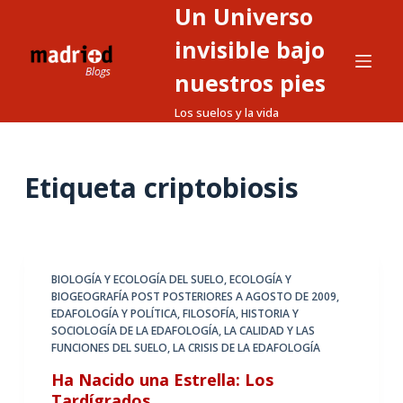
Un Universo
S
a
invisible bajo
l
nuestros pies
t
Los suelos y la vida
a
r
a
Etiqueta
criptobiosis
l
c
o
n
t
BIOLOGÍA Y ECOLOGÍA DEL SUELO
,
ECOLOGÍA Y
BIOGEOGRAFÍA POST POSTERIORES A AGOSTO DE 2009
,
e
EDAFOLOGÍA Y POLÍTICA
,
FILOSOFÍA, HISTORIA Y
n
SOCIOLOGÍA DE LA EDAFOLOGÍA
,
LA CALIDAD Y LAS
i
FUNCIONES DEL SUELO
,
LA CRISIS DE LA EDAFOLOGÍA
d
Ha Nacido una Estrella: Los
o
Tardígrados