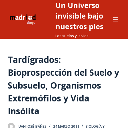
Un Universo
S
a
invisible bajo
l
nuestros pies
t
Los suelos y la vida
a
r
a
Tardígrados:
l
c
Bioprospección del Suelo y
o
n
Subsuelo, Organismos
t
Extremófilos y Vida
e
n
Insólita
i
d
o
JUAN JOSÉ IBÁÑEZ
24 MARZO 2011
BIOLOGÍA Y