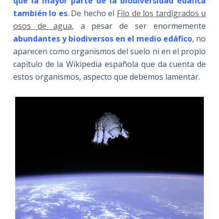
que la mayor parte de la biodiversidad edáfica
también lo es
. De hecho el
Filo de los tardígrados u
osos de agua
, a pesar de ser enormemente
abundantes y biodiversos en el medio edáfico
, no
aparecen como organismos del suelo ni en el propio
capítulo de la Wikipedia española que da cuenta de
estos organismos, aspecto que debemos lamentar.