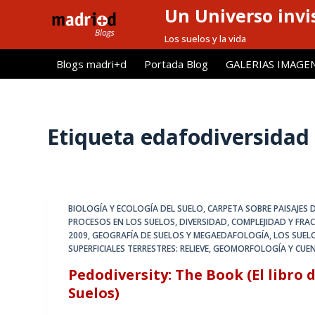
Un Universo invis
S
a
Los suelos y la vida
l
Blogs madri+d
Portada Blog
GALERIAS IMAGE
t
a
r
a
Etiqueta
edafodiversidad
l
c
o
n
BIOLOGÍA Y ECOLOGÍA DEL SUELO
,
CARPETA SOBRE PAISAJES D
t
PROCESOS EN LOS SUELOS
,
DIVERSIDAD, COMPLEJIDAD Y FRA
e
2009
,
GEOGRAFÍA DE SUELOS Y MEGAEDAFOLOGÍA
,
LOS SUEL
SUPERFICIALES TERRESTRES: RELIEVE, GEOMORFOLOGÍA Y CUE
n
i
Pedodiversity: The Book (El libro 
d
Suelos)
o