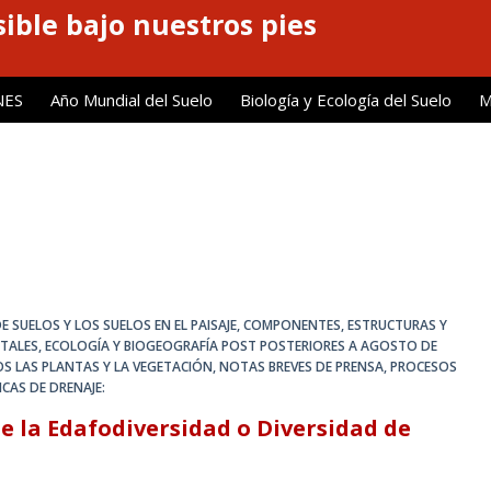
ible bajo nuestros pies
NES
Año Mundial del Suelo
Biología y Ecología del Suelo
M
E SUELOS Y LOS SUELOS EN EL PAISAJE
,
COMPONENTES, ESTRUCTURAS Y
CTALES
,
ECOLOGÍA Y BIOGEOGRAFÍA POST POSTERIORES A AGOSTO DE
OS LAS PLANTAS Y LA VEGETACIÓN
,
NOTAS BREVES DE PRENSA
,
PROCESOS
NCAS DE DRENAJE:
de la Edafodiversidad o Diversidad de