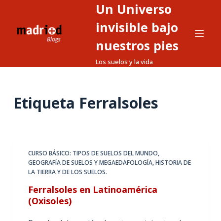
Un Universo
S
a
invisible bajo
l
nuestros pies
t
Los suelos y la vida
a
r
a
Etiqueta
Ferralsoles
l
c
o
n
t
CURSO BÁSICO: TIPOS DE SUELOS DEL MUNDO
,
GEOGRAFÍA DE SUELOS Y MEGAEDAFOLOGÍA
,
HISTORIA DE
e
LA TIERRA Y DE LOS SUELOS.
n
Ferralsoles en Latinoamérica
i
(Oxisoles)
d
o