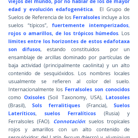
viejos del mundo, por no hablar de los de mayor
edad y evolución edafogenética
. El Grupo de
Suelos de Referencia de los
Ferralsoles
incluye a los
suelos “típicos”,
fuertemente intemperizados
,
rojos o amarillos, de los trópicos húmedos
. Los
límites entre los horizontes de estos edafotaxa
son difusos
, estando constituidos por un
ensamblaje de arcillas dominado por partículas de
baja actividad (principalmente caolinita) y un alto
contenido de sesquióxidos. Los nombres locales
usualmente se refieren al color del suelo.
Internacionalmente los
Ferralsoles son conocidos
como
Oxisoles
(Soil Taxonomy, USA),
Latosoles
(Brasil),
Sols ferralitiques
(Francia),
Suelos
Lateríticos
,
suelos Ferralíticos
(Rusia) y
Ferralsoles (FAO).
Connotación
: suelos tropicales
rojos y amarillos con un alto contenido de
sesquióxidos; del Latín
ferrum (
hierro) y
aluminium