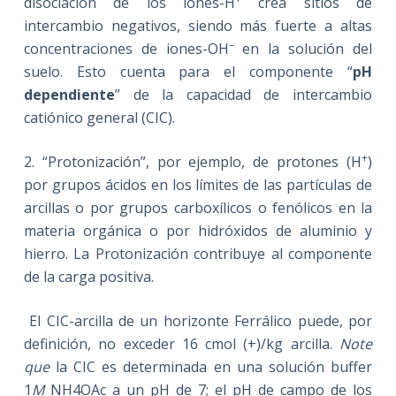
disociación de los iones-H
crea sitios de
intercambio negativos, siendo más fuerte a altas
–
concentraciones de iones-OH
en la solución del
suelo. Esto cuenta para el componente “
pH
dependiente
” de la capacidad de intercambio
catiónico general (CIC).
+
2. “Protonización”, por ejemplo, de protones (H
)
por grupos ácidos en los límites de las partículas de
arcillas o por grupos carboxílicos o fenólicos en la
materia orgánica o por hidróxidos de aluminio y
hierro. La Protonización contribuye al componente
de la carga positiva.
El CIC-arcilla de un horizonte Ferrálico puede, por
definición, no exceder 16 cmol (+)/kg arcilla.
Note
que
la CIC es determinada en una solución buffer
1
M
NH4OAc a un pH de 7; el pH de campo de los