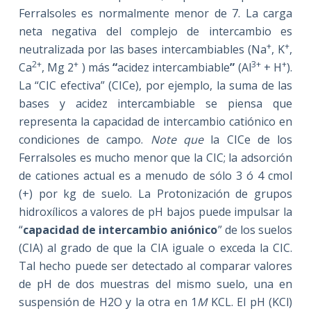
Ferralsoles es normalmente menor de 7. La carga
neta negativa del complejo de intercambio es
+
+
neutralizada por las bases intercambiables (Na
, K
,
2+
+
3+
+
Ca
, Mg 2
) más
“
acidez intercambiable
”
(Al
+ H
).
La “CIC efectiva” (CICe), por ejemplo, la suma de las
bases y acidez intercambiable se piensa que
representa la capacidad de intercambio catiónico en
condiciones de campo.
Note que
la CICe de los
Ferralsoles es mucho menor que la CIC; la adsorción
de cationes actual es a menudo de sólo 3 ó 4 cmol
(+) por kg de suelo. La Protonización de grupos
hidroxílicos a valores de pH bajos puede impulsar la
“
capacidad de intercambio aniónico
” de los suelos
(CIA) al grado de que la CIA iguale o exceda la CIC.
Tal hecho puede ser detectado al comparar valores
de pH de dos muestras del mismo suelo, una en
suspensión de H2O y la otra en 1
M
KCL. El pH (KCl)