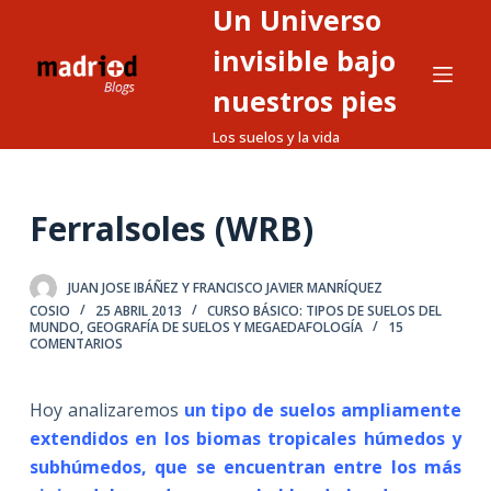
Un Universo
S
a
invisible bajo
l
nuestros pies
t
Los suelos y la vida
a
r
a
Ferralsoles (WRB)
l
c
o
JUAN JOSE IBÁÑEZ Y FRANCISCO JAVIER MANRÍQUEZ
n
COSIO
25 ABRIL 2013
CURSO BÁSICO: TIPOS DE SUELOS DEL
MUNDO
,
GEOGRAFÍA DE SUELOS Y MEGAEDAFOLOGÍA
15
t
COMENTARIOS
e
n
Hoy analizaremos
un tipo de suelos ampliamente
i
extendidos en los biomas tropicales húmedos y
d
subhúmedos, que se encuentran entre los más
o