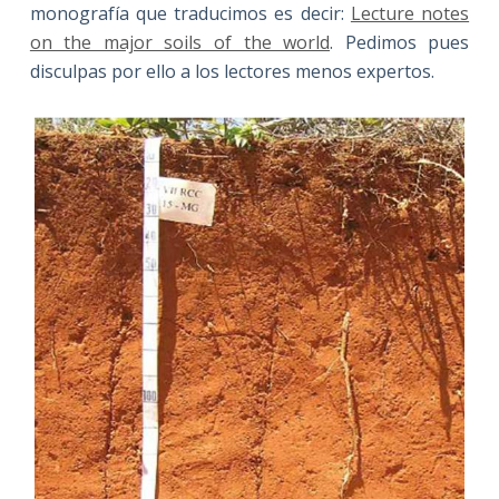
monografía que traducimos es decir:
Lecture notes
on the major soils of the world
. Pedimos pues
disculpas por ello a los lectores menos expertos.