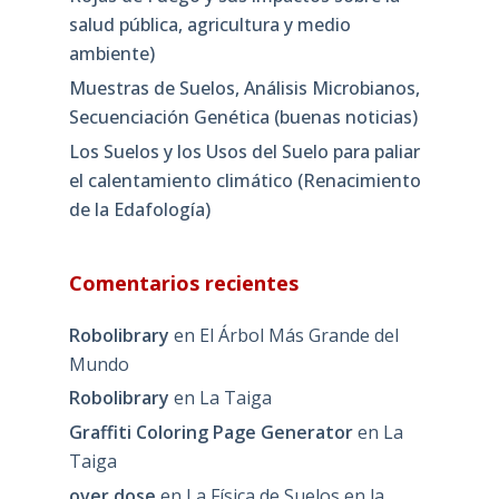
salud pública, agricultura y medio
ambiente)
Muestras de Suelos, Análisis Microbianos,
Secuenciación Genética (buenas noticias)
Los Suelos y los Usos del Suelo para paliar
el calentamiento climático (Renacimiento
de la Edafología)
Comentarios recientes
Robolibrary
en
El Árbol Más Grande del
Mundo
Robolibrary
en
La Taiga
Graffiti Coloring Page Generator
en
La
Taiga
over dose
en
La Física de Suelos en la