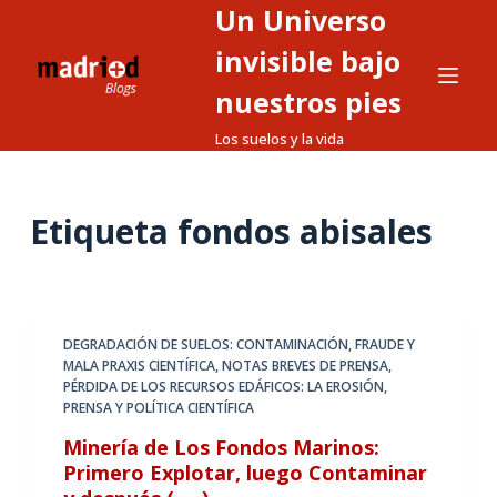
Un Universo
S
a
invisible bajo
l
nuestros pies
t
Los suelos y la vida
a
r
a
Etiqueta
fondos abisales
l
c
o
n
t
DEGRADACIÓN DE SUELOS: CONTAMINACIÓN
,
FRAUDE Y
MALA PRAXIS CIENTÍFICA
,
NOTAS BREVES DE PRENSA
,
e
PÉRDIDA DE LOS RECURSOS EDÁFICOS: LA EROSIÓN
,
n
PRENSA Y POLÍTICA CIENTÍFICA
i
Minería de Los Fondos Marinos:
d
Primero Explotar, luego Contaminar
o