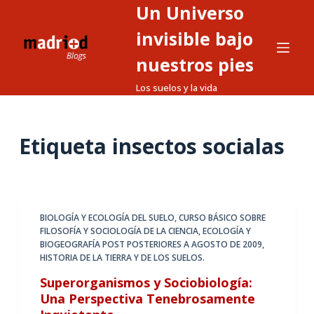
Un Universo
S
a
invisible bajo
l
nuestros pies
t
Los suelos y la vida
a
r
a
Etiqueta
insectos socialas
l
c
o
n
t
BIOLOGÍA Y ECOLOGÍA DEL SUELO
,
CURSO BÁSICO SOBRE
FILOSOFÍA Y SOCIOLOGÍA DE LA CIENCIA
,
ECOLOGÍA Y
e
BIOGEOGRAFÍA POST POSTERIORES A AGOSTO DE 2009
,
n
HISTORIA DE LA TIERRA Y DE LOS SUELOS.
i
Superorganismos y Sociobiología:
d
Una Perspectiva Tenebrosamente
o