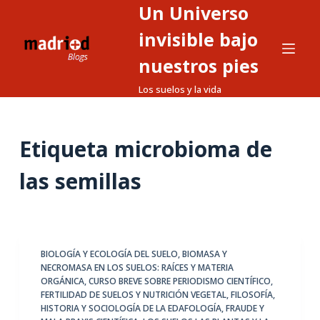
Un Universo
S
a
invisible bajo
l
nuestros pies
t
Los suelos y la vida
a
r
a
Etiqueta
microbioma de
l
c
las semillas
o
n
t
e
BIOLOGÍA Y ECOLOGÍA DEL SUELO
,
BIOMASA Y
n
NECROMASA EN LOS SUELOS: RAÍCES Y MATERIA
i
ORGÁNICA
,
CURSO BREVE SOBRE PERIODISMO CIENTÍFICO
,
d
FERTILIDAD DE SUELOS Y NUTRICIÓN VEGETAL
,
FILOSOFÍA,
HISTORIA Y SOCIOLOGÍA DE LA EDAFOLOGÍA
,
FRAUDE Y
o