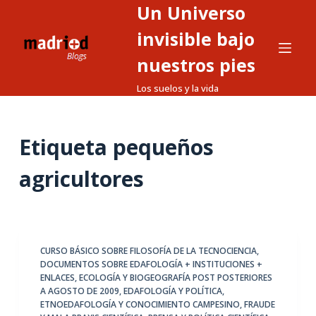
Un Universo
S
a
invisible bajo
l
nuestros pies
t
Los suelos y la vida
a
r
a
Etiqueta
pequeños
l
c
agricultores
o
n
t
e
CURSO BÁSICO SOBRE FILOSOFÍA DE LA TECNOCIENCIA
,
n
DOCUMENTOS SOBRE EDAFOLOGÍA + INSTITUCIONES +
i
ENLACES
,
ECOLOGÍA Y BIOGEOGRAFÍA POST POSTERIORES
d
A AGOSTO DE 2009
,
EDAFOLOGÍA Y POLÍTICA
,
ETNOEDAFOLOGÍA Y CONOCIMIENTO CAMPESINO
,
FRAUDE
o