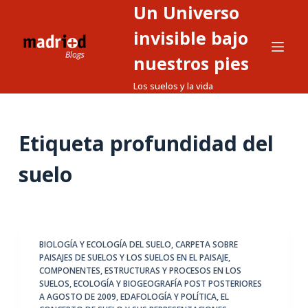
Un Universo
S
a
invisible bajo
l
nuestros pies
t
Los suelos y la vida
a
r
a
Etiqueta
profundidad del
l
c
suelo
o
n
t
e
BIOLOGÍA Y ECOLOGÍA DEL SUELO
,
CARPETA SOBRE
n
PAISAJES DE SUELOS Y LOS SUELOS EN EL PAISAJE
,
i
COMPONENTES, ESTRUCTURAS Y PROCESOS EN LOS
d
SUELOS
,
ECOLOGÍA Y BIOGEOGRAFÍA POST POSTERIORES
A AGOSTO DE 2009
,
EDAFOLOGÍA Y POLÍTICA
,
EL
o