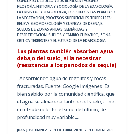
CONCEPTO DE SUELO Y SUS REPRESENTACIONES
,
FILOSOFÍA, HISTORIA Y SOCIOLOGÍA DE LA EDAFOLOGÍA
,
LA CRISIS DE LA EDAFOLOGÍA
,
LOS SUELOS LAS PLANTAS Y
LA VEGETACIÓN
,
PROCESOS SUPERFICIALES TERRESTRES:
RELIEVE, GEOMORFOLOGÍA Y CUENCAS DE DRENAJE:
,
SUELOS DE ZONAS ÁRIDAS, SEMIÁRIDAS Y
DESERTIFICACIÓN
,
SUELOS Y CAMBIO CLIMÁTICO
,
ZONA
CRÍTICA TERRESTRE Y EL FUTURO DE LA EDAFOLOGÍA
Las plantas también absorben agua
debajo del suelo, si la necesitan
(resistencia a los periodos de sequía)
Absorbiendo agua de regolitos y rocas
fracturadas. Fuente: Google imágenes Es
bien sabido por la comunidad científica, que
el agua se almacena tanto en el suelo, como
en el subsuelo. En el seno del último, de
profundidad muy variable,…
JUAN JOSÉ IBÁÑEZ
1 OCTUBRE 2020
1 COMENTARIO