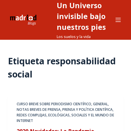
Un Universo
S
a
invisible bajo
l
nuestros pies
t
Los suelos y la vida
a
r
a
Etiqueta
responsabilidad
l
c
social
o
n
t
e
CURSO BREVE SOBRE PERIODISMO CIENTÍFICO
,
GENERAL
,
n
NOTAS BREVES DE PRENSA
,
PRENSA Y POLÍTICA CIENTÍFICA
,
i
REDES COMPLEJAS, ECOLÓGICAS, SOCIALES Y EL MUNDO DE
d
INTERNET
o
2020 Navidades: La Pandemia