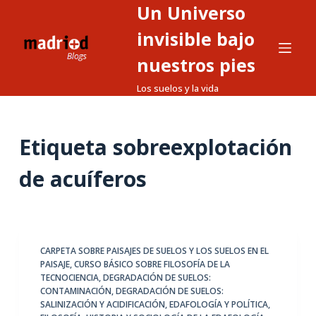
Un Universo
S
a
invisible bajo
l
nuestros pies
t
Los suelos y la vida
a
r
a
Etiqueta
sobreexplotación
l
c
de acuíferos
o
n
t
e
CARPETA SOBRE PAISAJES DE SUELOS Y LOS SUELOS EN EL
n
PAISAJE
,
CURSO BÁSICO SOBRE FILOSOFÍA DE LA
i
TECNOCIENCIA
,
DEGRADACIÓN DE SUELOS:
d
CONTAMINACIÓN
,
DEGRADACIÓN DE SUELOS:
SALINIZACIÓN Y ACIDIFICACIÓN
,
EDAFOLOGÍA Y POLÍTICA
,
o