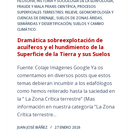
FILOSOFÍA, HISTORIA Y SOCIOLOGÍA DE LA EDAFOLOGÍA
,
FRAUDE Y MALA PRAXIS CIENTÍFICA
,
PROCESOS
SUPERFICIALES TERRESTRES: RELIEVE, GEOMORFOLOGÍA Y
CUENCAS DE DRENAJE:
,
SUELOS DE ZONAS ÁRIDAS,
SEMIÁRIDAS Y DESERTIFICACIÓN
,
SUELOS Y CAMBIO
CLIMÁTICO
Dramática sobreexplotación de
acuíferos y el hundimiento de la
Superficie de la Tierra y sus Suelos
Fuente: Colaje Imágenes Google Ya os
comentamos en diversos posts que estos
temas debieran incumbir a los edafólogos
como hemos reiterado hasta la saciedad en
la “ La Zona Crítica terrestre” (Mas
información en nuestra categoría “La Zona
Crítica terrestre…
JUAN JOSÉ IBÁÑEZ
27 ENERO 2026