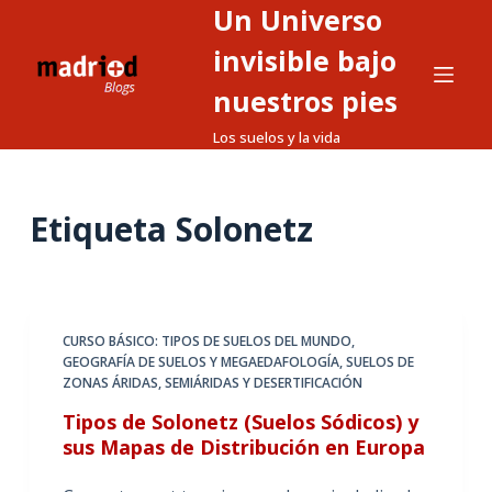
Un Universo
S
a
invisible bajo
l
nuestros pies
t
Los suelos y la vida
a
r
a
Etiqueta
Solonetz
l
c
o
n
t
CURSO BÁSICO: TIPOS DE SUELOS DEL MUNDO
,
GEOGRAFÍA DE SUELOS Y MEGAEDAFOLOGÍA
,
SUELOS DE
e
ZONAS ÁRIDAS, SEMIÁRIDAS Y DESERTIFICACIÓN
n
Tipos de Solonetz (Suelos Sódicos) y
i
sus Mapas de Distribución en Europa
d
o