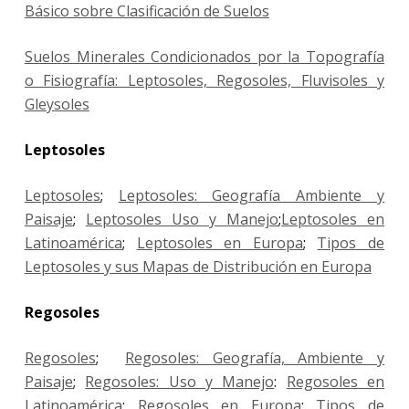
Básico sobre Clasificación de Suelos
Suelos Minerales Condicionados por la Topografía
o Fisiografía: Leptosoles, Regosoles, Fluvisoles y
Gleysoles
Leptosoles
Leptosoles
;
Leptosoles: Geografía Ambiente y
Paisaje
;
Leptosoles Uso y Manejo
;
Leptosoles en
Latinoamérica
;
Leptosoles en Europa
;
Tipos de
Leptosoles y sus Mapas de Distribución en Europa
Regosoles
Regosoles
;
Regosoles: Geografía, Ambiente y
Paisaje
;
Regosoles: Uso y Manejo
:
Regosoles en
Latinoamérica
;
Regosoles en Europa
;
Tipos de