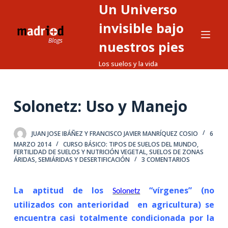
Un Universo
S
a
invisible bajo
l
nuestros pies
t
Los suelos y la vida
a
r
a
Solonetz: Uso y Manejo
l
c
o
JUAN JOSE IBÁÑEZ Y FRANCISCO JAVIER MANRÍQUEZ COSIO
6
n
MARZO 2014
CURSO BÁSICO: TIPOS DE SUELOS DEL MUNDO
,
FERTILIDAD DE SUELOS Y NUTRICIÓN VEGETAL
,
SUELOS DE ZONAS
t
ÁRIDAS, SEMIÁRIDAS Y DESERTIFICACIÓN
3 COMENTARIOS
e
n
La aptitud de los
“vírgenes” (no
Solonetz
i
utilizados con anterioridad en agricultura) se
d
encuentra casi totalmente condicionada por la
o