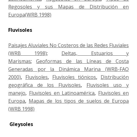
Regosoles y sus Mapas de Distribución en
Europa(WRB 1998)
Fluvisoles
Paisajes Aluviales No Costeros de las Redes Fluviales
(WRB 1998)
;
Deltas, Estuarios y
Marismas
;
Geoformas de las Líneas de Costa
Generadas por la Dinámica Marina (WRB-FAO
2000)
,
Fluvisoles
,
Fluvisoles tiónicos
,
Distribución
geográfica de los Fluvisoles
,
Fluvisoles uso y
manejo
,
Fluvisoles en Latinoamérica
,
Fluvisoles en
Europa
,
Mapas de los tipos de suelos de Europa
(WRB 1998)
Gleysoles