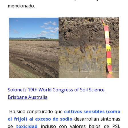
mencionado.
Solonetz 19th World Congress of Soil Science
Brisbane Australia
Ha sido conjeturado que
cultivos sensibles (como
el frijol) al exceso de sodio
desarrollan síntomas
de
toxicidad
incluso con valores bajos de PSI,