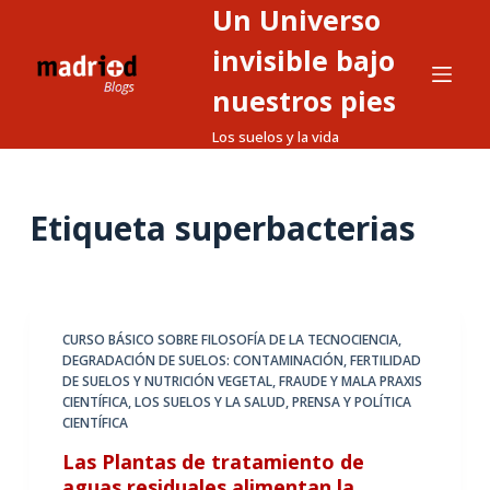
Un Universo
S
a
invisible bajo
l
nuestros pies
t
Los suelos y la vida
a
r
a
Etiqueta
superbacterias
l
c
o
n
t
CURSO BÁSICO SOBRE FILOSOFÍA DE LA TECNOCIENCIA
,
DEGRADACIÓN DE SUELOS: CONTAMINACIÓN
,
FERTILIDAD
e
DE SUELOS Y NUTRICIÓN VEGETAL
,
FRAUDE Y MALA PRAXIS
n
CIENTÍFICA
,
LOS SUELOS Y LA SALUD
,
PRENSA Y POLÍTICA
i
CIENTÍFICA
d
Las Plantas de tratamiento de
o
aguas residuales alimentan la