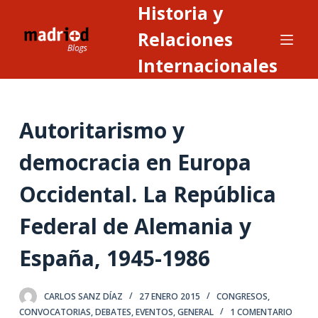
Historia y
S
a
Relaciones
l
Internacionales
t
a
r
Autoritarismo y
a
l
democracia en Europa
c
o
Occidental. La República
n
t
Federal de Alemania y
e
España, 1945-1986
n
i
d
CARLOS SANZ DÍAZ
27 ENERO 2015
CONGRESOS
,
o
CONVOCATORIAS
,
DEBATES
,
EVENTOS
,
GENERAL
1 COMENTARIO