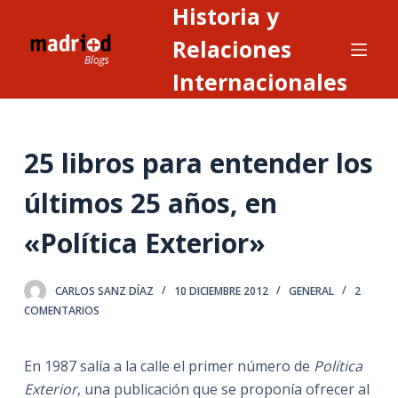
Historia y
S
a
Relaciones
l
Internacionales
t
a
r
25 libros para entender los
a
l
últimos 25 años, en
c
o
«Política Exterior»
n
t
CARLOS SANZ DÍAZ
10 DICIEMBRE 2012
GENERAL
2
e
COMENTARIOS
n
i
En 1987 salía a la calle el primer número de
Política
d
Exterior
, una publicación que se proponía ofrecer al
o