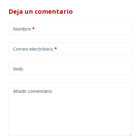
Deja un comentario
A
Nombre
*
l
t
Correo electrónico
*
e
r
n
Web
a
t
Añadir comentario
i
v
e
: