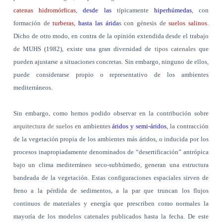
catenas hidromórficas
,
desde las
típicamente
hiperhúmedas
, con
formación de
turberas
,
hasta las árida
s con génesis de
suelos salinos
.
Dicho de otro modo, en contra de la opinión extendida desde el trabajo
de MUHS (1982), existe una gran diversidad de
tipos catenales
que
pueden ajustarse a situaciones concretas. Sin embargo, ninguno de ellos,
puede considerarse propio o representativo de los ambientes
mediterráneos.
Sin embargo, como hemos podido observar en la contribución sobre
arquitectura de suelos
en ambientes
áridos y semi-áridos
, la contracción
de la vegetación propia de los ambientes más áridos, o inducida por los
procesos inapropiadamente denominados de “desertificación” antrópica
bajo un clima mediterráneo seco-subhúmedo, generan una estructura
bandeada de la vegetación. Estas configuraciones espaciales sirven de
freno a la pérdida de sedimentos, a la par que truncan los flujos
continuos de materiales y energía que prescriben como normales la
mayoría de los modelos catenales publicados hasta la fecha. De este