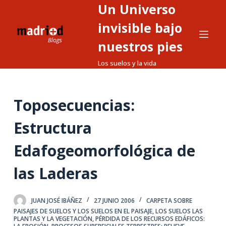
Un Universo
S
a
invisible bajo
l
nuestros pies
t
Los suelos y la vida
a
r
a
Toposecuencias:
l
c
Estructura
o
n
Edafogeomorfológica de
t
las Laderas
e
n
i
JUAN JOSÉ IBÁÑEZ
27 JUNIO 2006
CARPETA SOBRE
d
PAISAJES DE SUELOS Y LOS SUELOS EN EL PAISAJE
,
LOS SUELOS LAS
PLANTAS Y LA VEGETACIÓN
,
PÉRDIDA DE LOS RECURSOS EDÁFICOS:
o