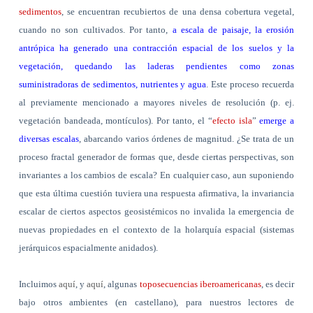
sedimentos
, se encuentran recubiertos de una densa cobertura vegetal,
cuando no son cultivados. Por tanto,
a escala de paisaje, la erosión
antrópica ha generado una contracción espacial de los suelos y la
vegetación, quedando las laderas pendientes como zonas
suministradoras de sedimentos, nutrientes y agua
. Este proceso recuerda
al previamente mencionado a mayores niveles de resolución (p. ej.
vegetación bandeada, montículos). Por tanto, el “
efecto isla
”
emerge a
diversas escalas
, abarcando varios órdenes de magnitud. ¿Se trata de un
proceso fractal generador de formas que, desde ciertas perspectivas, son
invariantes a los cambios de escala? En cualquier caso, aun suponiendo
que esta última cuestión tuviera una respuesta afirmativa, la invariancia
escalar de ciertos aspectos geosistémicos no invalida la emergencia de
nuevas propiedades en el contexto de la holarquía espacial (sistemas
jerárquicos espacialmente anidados).
Incluimos
aquí
, y
aquí
, algunas
toposecuencias iberoamericanas
, es decir
bajo otros ambientes (en castellano), para nuestros lectores de