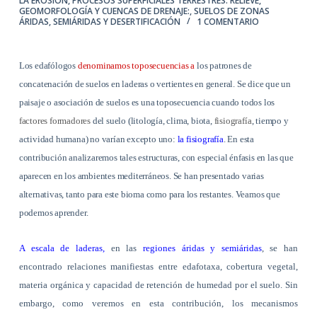
LA EROSIÓN
,
PROCESOS SUPERFICIALES TERRESTRES: RELIEVE,
GEOMORFOLOGÍA Y CUENCAS DE DRENAJE:
,
SUELOS DE ZONAS
ÁRIDAS, SEMIÁRIDAS Y DESERTIFICACIÓN
1 COMENTARIO
Los edafólogos
denominamos toposecuencias a
los patrones de
concatenación de suelos en laderas o vertientes en general. Se dice que un
paisaje o asociación de suelos es una toposecuencia cuando todos los
factores formadores
del suelo (litología, clima, biota,
fisiografía
, tiempo y
actividad humana) no varían excepto uno:
la fisiografía
. En esta
contribución analizaremos tales estructuras, con especial énfasis en las que
aparecen en los ambientes mediterráneos. Se han presentado varias
alternativas, tanto para este bioma como para los restantes. Veamos que
podemos aprender.
A escala de laderas,
en las
regiones áridas y semiáridas
, se han
encontrado relaciones manifiestas entre edafotaxa, cobertura vegetal,
materia orgánica y capacidad de retención de humedad por el suelo. Sin
embargo, como veremos en esta contribución, los mecanismos