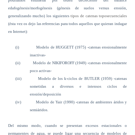
podríamos enumerar por orden decreciente del balance
edafogénesis/morfogénesis (génesis de suelos versus erosión,
generalizando mucho) los siguientes
tipos de catenas toposecuenciales
(ésta vez os dejo las referencias para todos aquellos que quieran indagar
en Internet):
(i)
Modelo de HUGGETT (1975) -catenas erosionalmente
inactivas-
(ii)
Modelo de NIKIFOROFF (1949) -catenas erosionalmente
poco activas-
(iii)
Modelo de los k-ciclos de BUTLER (1959) -catenas
sometidas a diversos e intensos ciclos de
erosión/deposición
(iv)
Modelo de Yair (1990) -catenas de ambientes áridos y
semiáridos.
Del mismo modo, cuando se presentan excesos estacionales o
permanentes de agua, se puede ligar una secuencia de modelos de