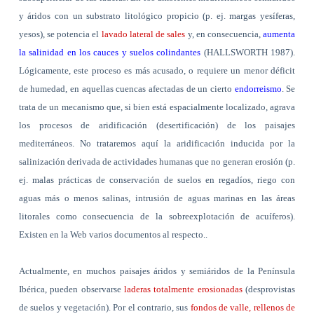
y áridos con un substrato litológico propicio (p. ej. margas yesíferas,
yesos), se potencia el
lavado lateral de sales
y, en consecuencia,
aumenta
la salinidad en los cauces y suelos colindantes
(HALLSWORTH 1987).
Lógicamente, este proceso es más acusado, o requiere un menor déficit
de humedad, en aquellas cuencas afectadas de un cierto
endorreismo
. Se
trata de un mecanismo que, si bien está espacialmente localizado, agrava
los procesos de aridificación (desertificación) de los paisajes
mediterráneos. No trataremos aquí la aridificación inducida por la
salinización derivada de actividades humanas que no generan erosión (p.
ej. malas prácticas de conservación de suelos en regadíos, riego con
aguas más o menos salinas, intrusión de aguas marinas en las áreas
litorales como consecuencia de la sobreexplotación de acuíferos).
Existen en la Web varios documentos al respecto..
Actualmente, en muchos paisajes áridos y semiáridos de la Península
Ibérica, pueden observarse
laderas totalmente erosionadas
(desprovistas
de suelos y vegetación). Por el contrario, sus
fondos de valle, rellenos de