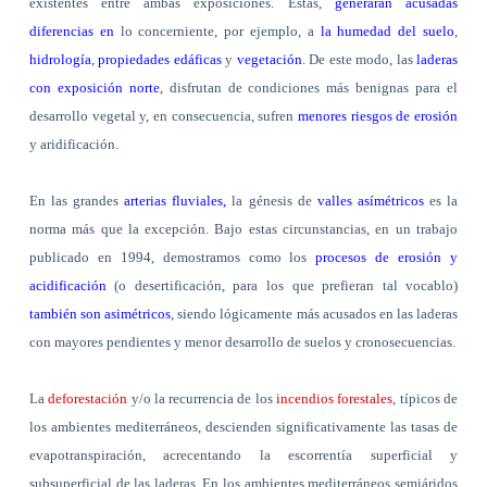
existentes entre ambas exposiciones. Estas,
generarán acusadas
diferencias en
lo concerniente, por ejemplo, a
la humedad del suelo
,
hidrología
,
propiedades edáficas
y
vegetación
. De este modo, las
laderas
con exposición norte
, disfrutan de condiciones más benignas para el
desarrollo vegetal y, en consecuencia, sufren
menores riesgos de erosión
y aridificación.
En las grandes
arterias fluviales,
la génesis de
valles asímétricos
es la
norma más que la excepción. Bajo estas circunstancias, en un trabajo
publicado en 1994, demostramos como los
procesos de erosión y
acidificación
(o desertificación, para los que prefieran tal vocablo)
también son asimétricos
, siendo lógicamente más acusados en las laderas
con mayores pendientes y menor desarrollo de suelos y cronosecuencias.
La
deforestación
y/o la recurrencia de los
incendios forestales
, típicos de
los ambientes mediterráneos, descienden significativamente las tasas de
evapotranspiración, acrecentando la escorrentía superficial y
subsuperficial de las laderas. En los ambientes mediterráneos semiáridos