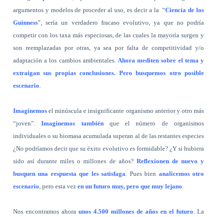
argumentos y modelos de proceder al uso, es decir a la
“
Ciencia de los
Guinness
”, sería un verdadero fracaso evolutivo, ya que no podría
competir con los taxa más especiosas, de las cuales la mayoría surgen y
son reemplazadas por otras, ya sea por falta de competitividad y/o
adaptación a los cambios ambientales.
Ahora mediten sobre el tema y
extraigan sus propias conclusiones. Pero busquemos otro posible
escenario
.
Imaginemos
el minúscula e insignificante organismo anterior y otro más
“joven”.
Imaginemos también
que el número de organismos
individuales o su biomasa acumulada superan al de las restantes especies
¿No podríamos decir que su éxito evolutivo es formidable? ¿Y si hubiera
sido así durante miles o millones de años?
Reflexionen de nuevo y
busquen una respuesta que les satisfaga
. Pues bien
analicemos otro
escenario
, pero esta vez
en un futuro muy, pero que muy lejano
.
Nos encontramos ahora
unos 4.500 millones de años en el futuro
. La