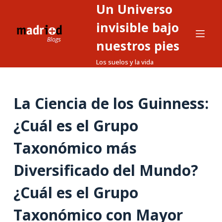
Un Universo
S
a
invisible bajo
l
nuestros pies
t
Los suelos y la vida
a
r
a
La Ciencia de los Guinness:
l
c
¿Cuál es el Grupo
o
n
Taxonómico más
t
Diversificado del Mundo?
e
n
¿Cuál es el Grupo
i
d
Taxonómico con Mayor
o