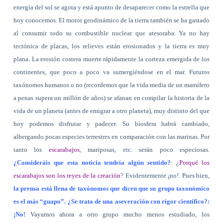
energía del sol se agota y está apunto de desaparecer como la estrella que
hoy conocemos. El motor geodinámico de la tierra también se ha gastado
al consumir todo su combustible nuclear que atesoraba. Ya no hay
tectónica de placas, los relieves están erosionados y la tierra es muy
plana. La erosión costera muerte rápidamente la corteza emergida de los
continentes, que poco a poco va sumergiéndose en el mar. Futuros
taxónomos humanos o no (recordemos que la vida media de un mamífero
a penas supera un millón de años) se afanan en compilar la historia de la
vida de un planeta (antes de emigrar a otro planeta), muy distinto del que
hoy podemos disfrutar y padecer. Su biosfera habrá cambiado,
albergando pocas especies terrestres en comparación con las marinas. Por
tanto los
escarabajos
, mariposas, etc. serán poco especiosas.
¿Consideráis que esta noticia tendría algún sentido?
: ¿
Porqué los
escarabajos son los reyes de la creación
? Evidentemente ¡no!. Pues bien,
la prensa está llena de taxónomos que dicen que su grupo taxonómico
es el más “guapo”. ¿Se trata de una aseveración con rigor científico?:
¡No!
Vayamos ahora a otro grupo mucho menos estudiado, los