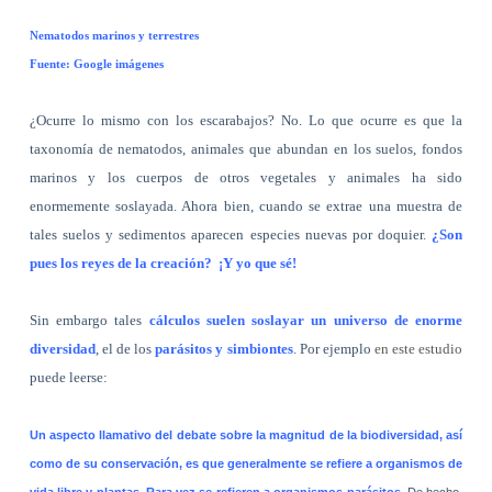
Nematodos marinos y terrestres
Fuente: Google imágenes
¿Ocurre lo mismo con los escarabajos? No. Lo que ocurre es que la
taxonomía de nematodos, animales que abundan en los suelos, fondos
marinos y los cuerpos de otros vegetales y animales ha sido
enormemente soslayada. Ahora bien, cuando se extrae una muestra de
tales suelos y sedimentos aparecen especies nuevas por doquier.
¿Son
pues los reyes de la creación?
¡Y yo que sé!
Sin embargo tales
cálculos suelen soslayar un universo de enorme
diversidad
, el de los
parásitos y simbiontes
. Por ejemplo
en este estudio
puede leerse:
Un aspecto llamativo del debate sobre la magnitud de la biodiversidad, así
como de su conservación, es que generalmente se refiere a organismos de
vida libre y plantas. Rara vez se refieren a organismos parásitos
. De hecho,