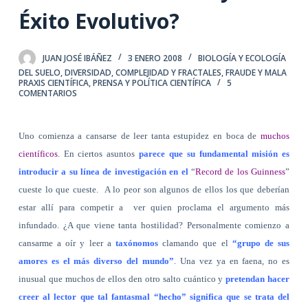
Éxito Evolutivo?
JUAN JOSÉ IBÁÑEZ
3 ENERO 2008
BIOLOGÍA Y ECOLOGÍA
DEL SUELO
,
DIVERSIDAD, COMPLEJIDAD Y FRACTALES
,
FRAUDE Y MALA
PRAXIS CIENTÍFICA
,
PRENSA Y POLÍTICA CIENTÍFICA
5
COMENTARIOS
Uno comienza a cansarse de leer tanta estupidez en boca de
muchos
científicos
. En ciertos asuntos
parece que su fundamental misión es
introducir a su línea de investigación en el
“
Record de los
Guinness
”
cueste lo que cueste.
A lo peor son algunos de ellos los que deberían
estar allí para competir a
ver quien proclama el argumento más
infundado. ¿A que viene tanta hostilidad? Personalmente comienzo a
cansarme a oír y leer a
taxónomos
clamando que el
“grupo de sus
amores es el más diverso del mundo”
. Una vez ya en faena, no es
inusual que muchos de ellos den otro salto cuántico y
pretendan hacer
creer al lector que tal fantasmal “hecho” significa que se trata del