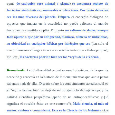
como
de cualquier otro animal y planta
)
se encuentra repleto de
bacterias simbiónticas, comensales o infecciosas. Por tanto deberían
ser las más diversas del planeta
.
Empero
el concepto biológico de
especies que impera en la actualidad no puede aplicarse al mundo
bacteriano en sentido amplio. Por tanto
no salimos de dudas, aunque
todo apunte a que por su antigüedad, biomasa, número de individuos,
su ubicuidad en cualquier hábitat por inhóspito que sea
(tan solo el
cuerpo humano alberga cinco veces más bacterias que células propias),
etc., etc.,
las bacterias podrían bien ser los “reyes de la creación
.
Resumiendo
: La biodiversidad actual es una instantánea de la que ha
acaecido y acaecerá en la historia de la tierra, mientras que aun a penas
sabemos nada de ella.
Discutir sobre los conocimientos actuales cual es
el “rey de la creación” no deja de ser un ejercicio de baja estopa y de
calidad científica paupérrima (aparte de un antropocentrismo: ¿Qué
significa el vocablo éxito en este contexto?).
Mala ciencia, ni más ni
menos: confusa y contundente
.
Esta es la Ciencia de los Guinness
. Que