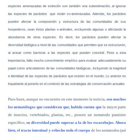
especies amenazadas de extinción son también una subestimación, al ignorar
las especies de parásitos que están co-amenazadas. Además, los parásitos
pueden afectar la composición y estructura de las comunidades de sus
hospederos, sean éstos plantas o animales, excluyendo algunas o afectando la
abundancia de otras especies. Es decir, los parásitos pueden afectar la
diversidad biológica a nivel de las comunidades que permiten que se estructuren,
al actuar como barreras a las especies que pueden coexistir. Pese a esta
importancia, falta mucho conocimiento empírico para evaluar adecua­damente su
papel como articuladores de las comunidades biológicas, incluyendo la magnitud
e identidad de las especies de parásitos que existen en el mundo. Lo anterior es
inquietante al ponerlo en el contexto de las estrategias de conservación actuales
Pues buen, aunque no encuentro en este momento la noticia,
son muchos
los nematólogos que consideran que, habida cuenta que
la mayor parte
de insectos, vertebrados, plantas, etc., poseen un nematodo paraisito
específico,
su diversidad puede superar a la de los escarabajos
.
Ahora
bien
,
el tracto intestinal y rehecho todo el cuerpo
de los nematodos (así