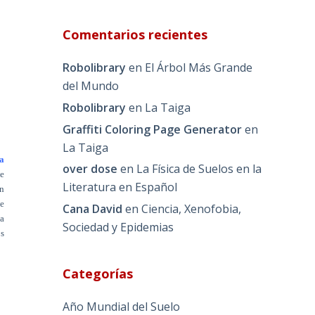
Comentarios recientes
Robolibrary
en
El Árbol Más Grande
del Mundo
Robolibrary
en
La Taiga
Graffiti Coloring Page Generator
en
La Taiga
a
over dose
en
La Física de Suelos en la
ue
Literatura en Español
n
de
Cana David
en
Ciencia, Xenofobia,
ba
Sociedad y Epidemias
os
Categorías
Año Mundial del Suelo