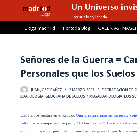
Un Universo invis
S
a
Los suelos y la vida
l
Blogs madri+d
Portada Blog
GALERIAS IMAGE
t
a
r
a
Señores de la Guerra = C
l
Personales que los Suelo
c
o
n
JUAN JOSÉ IBÁÑEZ
2 MARZO 2008
DEGRADACIÓN DE S
t
EDAFOLOGÍA
,
GEOGRAFÍA DE SUELOS Y MEGAEDAFOLOGÍA
,
LOS SU
e
n
Unos niños juegan en el campo.
Una criatura pisa en un punto conc
i
falta
. Le han amputado un pie, y “A Díos Gracias”. Hace unos días
me
d
comentaba que
no podía dar el nombre, so pena de que le asesina
o