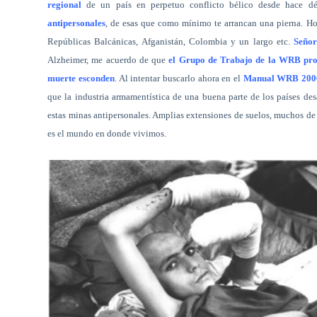
regional
de un país en perpetuo conflicto bélico desde hace d
antipersonales
, de esas que como mínimo te arrancan una pierna. H
Repúblicas Balcánicas, Afganistán, Colombia y un largo etc.
Señor
Alzheimer, me acuerdo de que
el Grupo de Trabajo de la WRB prop
muerte esconden
. Al intentar buscarlo ahora en el
Manual WRB 200
que la industria armamentística de una buena parte de los países des
estas minas antipersonales. Amplias extensiones de suelos, muchos de
es el mundo en donde vivimos.