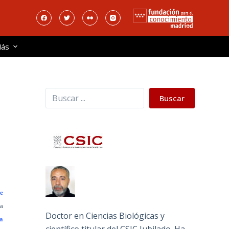
ás
Buscar
Buscar
le
ba
Doctor en Ciencias Biológicas y
a