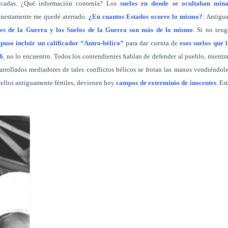
écadas. ¿Qué información contenía? Los
suelos en donde se ocultaban mina
onestamente me quedé aterrado.
¿En cuantos Estados ocurre lo mismo?
: Antigu
es de la Guerra y los Suelos de la Guerra son más de lo mismo
. Si no ten
uso incluir un calificador “Antro-bélico”
para dar cuenta de
esos suelos que 
6
, no lo encuentro. Todos los contendientes hablan de defender al pueblo, mientr
arrollados mediadores de tales conflictos bélicos se frotan las manos vendiéndol
 ellos antiguamente fértiles, devienen hoy
campos de exterminio de inocentes
. Es