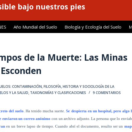
ible bajo nuestros pies
NES
Año Mundial del Suelo
Biología y Ecología del Suelo
M
ampos de la Muerte: Las Minas
s Esconden
UELOS: CONTAMINACIÓN
,
FILOSOFÍA, HISTORIA Y SOCIOLOGÍA DE LA
ELOS Y LA SALUD
,
TAXONOMÍAS Y CLASIFICACIONES
9 COMENTARIOS
reto del suelo
. Ha tenido mucha suerte.
Se despierta en un hospital, pero algo 
 enviaron un correo anónimo
con un archivo adjunto. La persona que lo envia
ran
en un breve lapso de tiempo. Cuando abrí el documento, resulto ser un
map