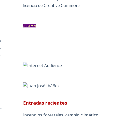
licencia de Creative Commons
.
se
lo
lo
Entradas recientes
as
Incendios forestales, cambio climático