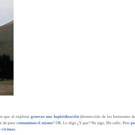
os que al explotar
generan una haploidización
(destrucción de los horizontes d
e de paso c
ontaminan el mismo
? OK. Lo digo ¿Y que? No sigo. Me callo. Pero
po
o vivimos
.