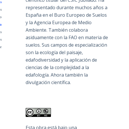
científico titular del CSIC Jubilado. Ha
s
representado durante muchos años a
as
España en el Buro Europeo de Suelos
go
y la Agencia Europea de Medio
la
Ambiente. También colabora
as
asiduamente con la FAO en materia de
es
suelos. Sus campos de especialización
te
son la ecología del paisaje,
edafodiversidad y la aplicación de
ciencias de la complejidad a la
edafología. Ahora también la
divulgación científica.
Esta obra está bajo una