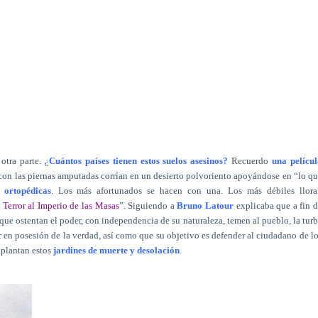
otra parte.
¿
Cuántos países tienen estos suelos asesinos?
Recuerdo
una películ
 con las piernas amputadas corrían en un desierto polvoriento apoyándose en “lo q
 ortopédicas
. Los más afortunados se hacen con una. Los más débiles llora
 Terror al Imperio de las Masas
”. Siguiendo a
Bruno Latour
explicaba que a fin 
 que ostentan el poder, con independencia de su naturaleza, temen al pueblo, la tur
r en posesión de la verdad, así como que su objetivo es defender al ciudadano de l
 plantan estos
jardines de muerte y desolación
.