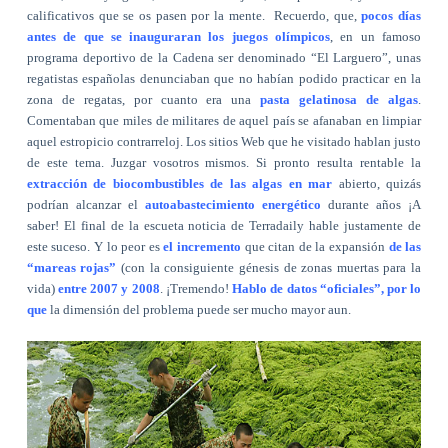
calificativos que se os pasen por la mente.
Recuerdo, que,
pocos días
antes de que se inauguraran los juegos olímpicos
, en un famoso
programa deportivo de la Cadena ser denominado “El Larguero”, unas
regatistas españolas denunciaban que no habían podido practicar en la
zona de regatas, por cuanto era una
pasta gelatinosa de algas
.
Comentaban que miles de militares de aquel país se afanaban en limpiar
aquel estropicio contrarreloj. Los sitios Web que he visitado hablan justo
de este tema. Juzgar vosotros mismos. Si pronto resulta rentable la
extracción de biocombustibles de las algas en mar
abierto, quizás
podrían alcanzar el
autoabastecimiento energético
durante años ¡A
saber! El final de la escueta noticia de Terradaily hable justamente de
este suceso. Y lo peor es
el incremento
que citan de la expansión
de las
“mareas rojas”
(con la consiguiente génesis de zonas muertas para la
vida)
entre 2007 y 2008
. ¡Tremendo!
Hablo de datos “oficiales”, por lo
que
la dimensión del problema puede ser mucho mayor aun.