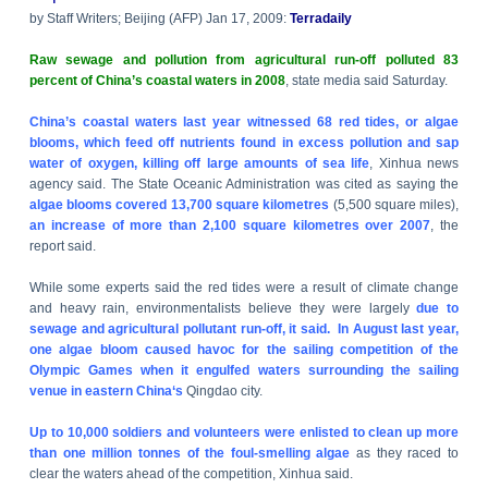
by Staff Writers;
Beijing
(AFP)
Jan 17, 2009:
Terradaily
Raw sewage and pollution from agricultural run-off polluted 83
percent of China’s coastal waters in 2008
, state media said Saturday.
China’s coastal waters last year witnessed 68 red tides, or algae
blooms, which feed off nutrients found in excess pollution and sap
water of oxygen, killing off large amounts of sea life
, Xinhua news
agency said. The State Oceanic Administration was cited as saying the
algae blooms covered 13,700 square kilometres
(5,500 square miles),
an increase of more than 2,100 square kilometres over 2007
, the
report said.
While some experts said the red tides were a result of climate change
and heavy rain, environmentalists believe they were largely
due to
sewage and agricultural pollutant run-off, it said.
In August last year,
one algae bloom caused havoc for the sailing competition of the
Olympic Games when it engulfed waters surrounding the sailing
venue in eastern
China
‘s
Qingdao
city.
Up to 10,000 soldiers and volunteers were enlisted to clean up more
than one million tonnes of the foul-smelling algae
as they raced to
clear the waters ahead of the competition, Xinhua said.