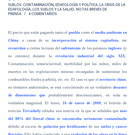
SUELOS: CONTAMINACIÓN
,
EDAFOLOGÍA Y POLÍTICA
,
LA CRISIS DE LA
EDAFOLOGÍA
,
LOS SUELOS Y LA SALUD
,
NOTAS BREVES DE
PRENSA
4 COMENTARIOS
El precio que están pagando tanto el
pueblo
como el
medio ambiente en
China
, a causa de su
incorporación al sistema capitalista
, me
recuerdan
a ciertas lecturas del
sufrimiento
de los paisanos
ingleses
(y
su entorno)
durante la
revolución industrial del siglo XIX
.
Contaminación, semiesclavitud, morbilidad por las nubes, miles de
muertos en las explotaciones mineras encargadas de suministrar los
combustibles fósiles (carbón), etc. etc. El caso es que el
territorio chino
,
en términos ambientales, se está convirtiendo en un verdadero
desastre
de dimensiones que
probablemente desconozcamos, en toda su
verdadera magnitud. El lunes,
16 de enero de 2009
, el boletín de
noticias
Terradaily
editaba una noticia en la que se señalaba que
más
del 80% del litoral chino se encontraba seriamente contaminado
debido al exceso de
polución por fertilizantes
de sus
suelos y cauces
fluviales
. Ello había conducido a una
explosión de las algas en la línea