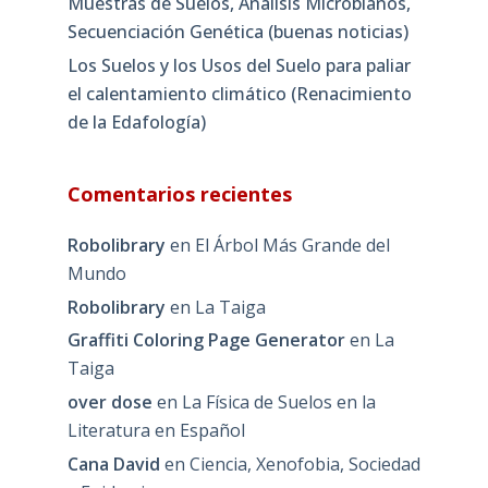
Muestras de Suelos, Análisis Microbianos,
Secuenciación Genética (buenas noticias)
Los Suelos y los Usos del Suelo para paliar
el calentamiento climático (Renacimiento
de la Edafología)
Comentarios recientes
Robolibrary
en
El Árbol Más Grande del
Mundo
Robolibrary
en
La Taiga
Graffiti Coloring Page Generator
en
La
Taiga
over dose
en
La Física de Suelos en la
Literatura en Español
Cana David
en
Ciencia, Xenofobia, Sociedad