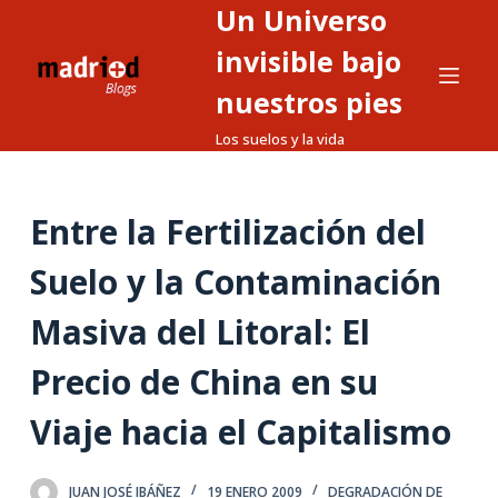
Un Universo
S
a
invisible bajo
l
nuestros pies
t
Los suelos y la vida
a
r
a
Entre la Fertilización del
l
c
Suelo y la Contaminación
o
n
Masiva del Litoral: El
t
Precio de China en su
e
n
Viaje hacia el Capitalismo
i
d
o
JUAN JOSÉ IBÁÑEZ
19 ENERO 2009
DEGRADACIÓN DE