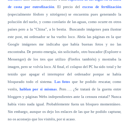
de costa por eutrofización
. El precio del
exceso de fertilización
(especialmente fósforo y nitrógeno) se encuentra pues generando la
polución del suelo, y como corolario de las aguas, como ocurre en otros
países pero a la “China”, a lo bestia.
Buscando imágenes para ilustrar
este post, mi ordenador se ha vuelto loco. Abría las páginas en la que
Google imágenes me indicaba que había buenas fotos y no las
encontraba. De pronto emergía, sin solicitarlo, otro buscador (Explorer o
Messenger) de los tres que utilizo (Firefox también) y mostraba la
imagen, pero se volvía loco. Al final, el colapso del PC ha sido total y he
tenido que apagar el interruptor del ordenador porque se había
bloqueado todo el sistema.
Las fotos
que he podido rescatar, como
veréis,
hablan por si mismas
. Pero….. ¿Se tratará de la guerra entre
bloggers y páginas Webs independientes ante la censura estatal? Nunca
había visto nada igual. Probablemente fuera un bloqueo momentáneo.
Sin embargo, aunque os dejo los enlaces de las que he podido capturar,
no os aconsejo que los visitéis, por si acaso.