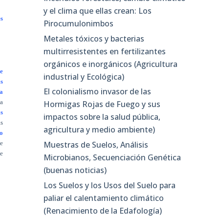
y el clima que ellas crean: Los
es
Pirocumulonimbos
Metales tóxicos y bacterias
multirresistentes en fertilizantes
orgánicos e inorgánicos (Agricultura
de
industrial y Ecológica)
s
El colonialismo invasor de las
a
a
Hormigas Rojas de Fuego y sus
s
impactos sobre la salud pública,
as
agricultura y medio ambiente)
 o
Muestras de Suelos, Análisis
 e
de
Microbianos, Secuenciación Genética
(buenas noticias)
Los Suelos y los Usos del Suelo para
paliar el calentamiento climático
(Renacimiento de la Edafología)