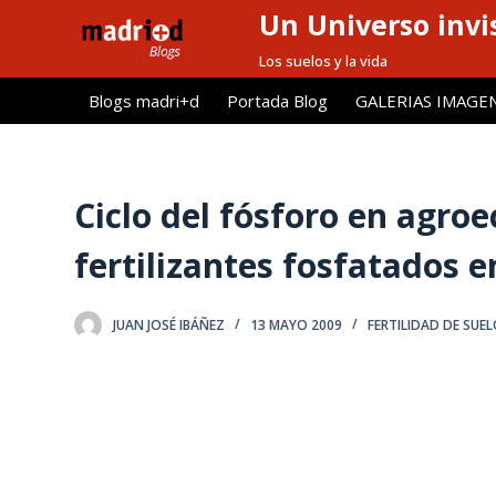
Un Universo invis
S
a
Los suelos y la vida
l
Blogs madri+d
Portada Blog
GALERIAS IMAGE
t
a
r
a
Ciclo del fósforo en agroe
l
fertilizantes fosfatados e
c
o
n
JUAN JOSÉ IBÁÑEZ
13 MAYO 2009
FERTILIDAD DE SUE
t
e
n
i
d
o