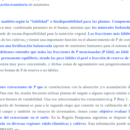
ación transitoria
de nutrientes.
 también según la “labilidad” o biodisponibilidad para las plantas
.
Compuesto
ica muy condensada presentes en el humus, mientras que
los minerales fosfatad
nde de escasa disponibilidad para la nutrición vegetal.
Las fracciones más lábile
 de los cultivos, y tienen una importante función en el abastecimiento de P de cor
con una fertilización balanceada
(aporte de nutrientes limitantes para el sistema 
debemos entender que todas las fracciones de P mencionadas (P lábil, no lábil
 permanente equilibrio, siendo las poco lábiles el pool o fracción de reserva de
cuentra muy poco concentrado, y dichas zonas de agotamiento son progresivamen
or formas de P de reserva o no lábiles.
ntes extractantes de P que
se correlacionen con la absorción y/o acumulación d
 Para este fin, resulta frecuente utilizar plantas de raigrás o alguna especie similar 
ir fuentes de variabilidad. Una vez seleccionados los extractantes (e.g. P Bray 1,
lación de biomasa) se pasa a la segunda etapa que consiste en la calibración de 
el campo y también en ensayos de invernadero, tienen como
objetivo evaluar 
do del extractante en el suelo
. En la Región Pampeana argentina se dispone d
ada en diversas regiones edafo-climáticas y cultivos
. Esta información puede s
APRESID, etc.