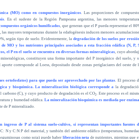
gánica (MO) como en compuestos inorgánicos
. Las proporciones de compuesto
sis
. En el sudeste de la Región Pampeana argentina, las menores temperatura
compuestos orgánicos humificados
, que generan que el P pueda representar el 8
 Fe, las mayores temperaturas durante la edafogénesis inducen menores acumulacion
%, según tipo de suelo. Evidentemente, la
degradación de los suelos por erosió
de MO y los nutrientes principales asociados a esta fracción edáfica (N, P, 
s, el P en el suelo se encuentra en diversas formas mineralógicas
, cuyo aborda
s mineralógicas, constituyen una forma importante del P inorgánico del suelo, y s
l aporte corresponde al Loess, depositado desde zonas periglaciares del oeste de 
.
nes ortofosfatos) para que pueda ser aprovechado por las plantas
. El proceso 
ógica y bioquímica. La mineralización biológica corresponde a
la degradació
l carbono (C), y cuyo producto de degradación es el CO
. Este proceso es el mis
2
eratura y humedad edáfica.
La mineralización bioquímica es mediada por enzima
e de P mineralizado.
n ingreso de P al sistema suelo-cultivo, sí representan importantes fuentes 
n C: N y C:N:P del material, y también del ambiente edáfico (temperatura, humeda
e leguminosas como soja) puede haber
liberación neta
de nutrientes, mientras que 