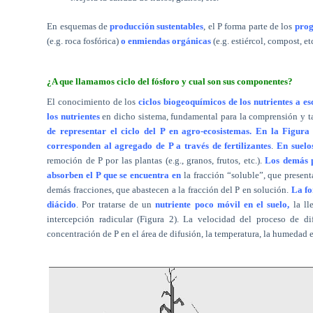
En esquemas de
producción sustentables
, el P forma parte de los
progr
(e.g. roca fosfórica)
o enmiendas orgánicas
(e.g. estiércol, compost, e
¿A que llamamos ciclo del fósforo y cual son sus componentes?
El conocimiento de los
ciclos biogeoquímicos de los nutrientes a es
los nutrientes
en dicho sistema, fundamental para la comprensión y 
de representar el ciclo del P en agro-ecosistemas. En la Figura
corresponden al agregado de P a través de fertilizantes
.
En suelo
remoción de P por las plantas (e.g., granos, frutos, etc.).
Los demás p
absorben el P que se encuentra en
la fracción “soluble”, que presen
demás fracciones, que abastecen a la fracción del P en solución.
La fo
diácido
. Por tratarse de un
nutriente poco móvil en el suelo,
la ll
intercepción radicular (Figura 2). La velocidad del proceso de di
concentración de P en el área de difusión, la temperatura, la humedad e