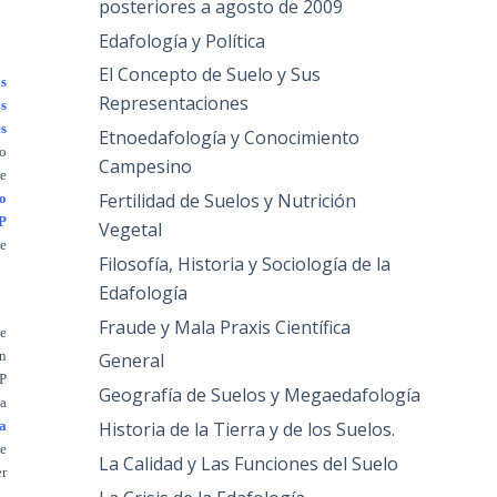
posteriores a agosto de 2009
Edafología y Política
El Concepto de Suelo y Sus
s
Representaciones
os
s
Etnoedafología y Conocimiento
to
Campesino
de
Fertilidad de Suelos y Nutrición
 o
 P
Vegetal
te
Filosofía, Historia y Sociología de la
Edafología
Fraude y Mala Praxis Científica
e
en
General
 P
Geografía de Suelos y Megaedafología
la
Historia de la Tierra y de los Suelos.
la
e
La Calidad y Las Funciones del Suelo
er