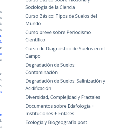
Sociología de la Ciencia
s
Curso Básico: Tipos de Suelos del
s
Mundo
0%
es
Curso breve sobre Periodismo
n
,
Científico
S,
Curso de Diagnóstico de Suelos en el
je
u
Campo
la
Degradación de Suelos:
Contaminación
de
Degradación de Suelos: Salinización y
n
mo
Acidificación
s
Diversidad, Complejidad y Fractales
Documentos sobre Edafología +
Instituciones + Enlaces
de
d,
Ecología y Biogeografía post
en