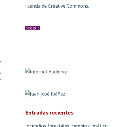
licencia de Creative Commons
.
e
el
na
de
Entradas recientes
Incendios forestales, cambio climático