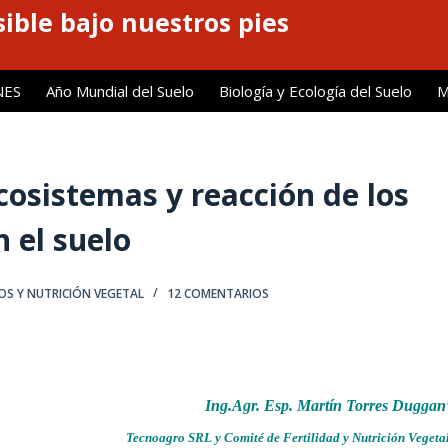
ible bajo nuestros pies
NES
Año Mundial del Suelo
Biología y Ecología del Suelo
M
cosistemas y reacción de los
n el suelo
LOS Y NUTRICIÓN VEGETAL
12 COMENTARIOS
Ing.Agr. Esp. Martín Torres Duggan
Tecnoagro SRL y Comité de Fertilidad y Nutrición Vegeta