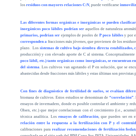
los
residuos con mayores relaciones C:N
, puede verificarse
inmoviliz
Las diferentes formas orgánicas e inorgánicas se pueden clasificar
inorgánicos poco lábiles podrían ser
aquellos de naturaleza aromát
primarios, podrían ser
ejemplos de pooles de
P poco lábiles
y por e
corresponden a
fracciones más jóvenes, que provienen de los residuos
plazo.
Los
sistemas de cultivo bajo siembra directa estabilizados, 
producción) y con elevado aporte de C al sistema. Conceptualmente
poco lábil, etc.) tanto orgánicas como inorgánicas, se encuentran en
del sistema
. Los cultivos van agotando el P en solución, que se en
abastecidas desde fracciones más lábiles y estas últimas son provistas p
Con fines de diagnóstico de fertilidad de suelos, se evalúan difere
biomasa de cultivos. Estos estudios se denominan de
“correlación”
.
ensayos de invernadero, donde es posible controlar el ambiente y reduc
Olsen, etc.) que mejor correlacionan con el crecimiento (i.e., acumu
técnica analítica. Los
ensayos de calibración
, que pueden ser en 
relación entre la respuesta a la fertilización con P y el conteni
calibraciones para
realizar recomendaciones de fertilización fosfat
consultada en el sitio web del IPNI Cono Sur, INTA, Universidades, A