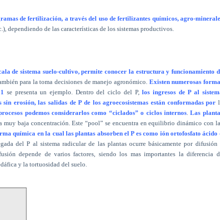
amas de fertilización, a través del uso de fertilizantes químicos, agro-mineral
tc.), dependiendo de las características de los sistemas productivos.
cala de sistema suelo-cultivo, permite conocer la estructura y funcionamiento 
también para la toma decisiones de manejo agronómico.
Existen numerosas forma
 1
se presenta un ejemplo. Dentro del ciclo del P,
los ingresos de P al sistem
s sin erosión, las salidas de P de los agroecosistemas están conformadas por
l
rocesos podemos considerarlos como “ciclados” o ciclos internos
.
Las planta
ta muy baja concentración. Este “pool” se encuentra en equilibrio dinámico con l
rma química en la cual las plantas absorben el P es como ión ortofosfato ácido
egada del P al sistema radicular de las plantas ocurre básicamente por difusión
fusión depende de varios factores, siendo los mas importantes la diferencia 
dáfica y la tortuosidad del suelo.