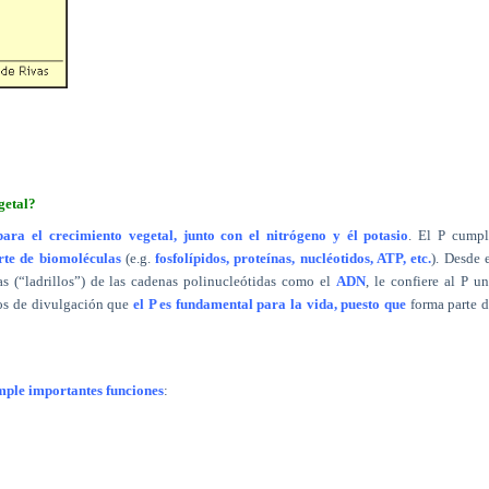
egetal?
para el crecimiento vegetal, junto con el nitrógeno y él potasio
. El P cumpl
rte de biomoléculas
(e.g.
fosfolípidos, proteínas, nucléotidos, ATP, etc.
). Desde 
s (“ladrillos”) de las cadenas polinucleótidas como el
ADN
, le confiere al P u
los de divulgación que
el P es fundamental para la vida, puesto que
forma parte 
mple importantes funciones
: