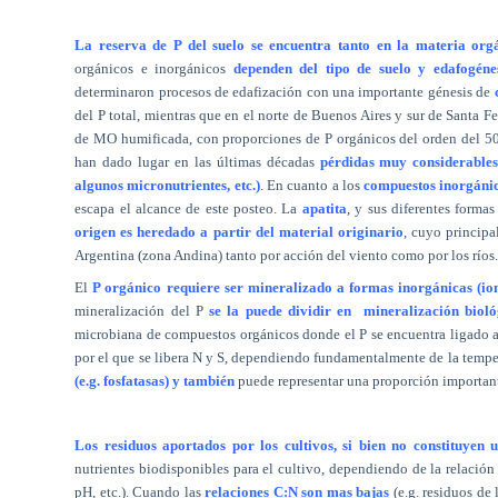
La reserva de P del suelo se encuentra tanto en la materia or
orgánicos e inorgánicos
dependen del tipo de suelo y edafogéne
determinaron procesos de edafización con una importante génesis de
del P total, mientras que en el norte de Buenos Aires y sur de Santa
de MO humificada, con proporciones de P orgánicos del orden del 50
han dado lugar en las últimas décadas
pérdidas muy considerables 
algunos micronutrientes, etc.)
. En cuanto a los
compuestos inorgánico
escapa el alcance de este posteo. La
apatita
, y sus diferentes forma
origen es heredado a partir del material originario
, cuyo principa
Argentina (zona Andina) tanto por acción del viento como por los ríos
El
P orgánico requiere ser mineralizado a formas inorgánicas (io
mineralización del P
se la puede dividir en
mineralización biol
microbiana de compuestos orgánicos donde el P se encuentra ligado a
por el que se libera N y S, dependiendo fundamentalmente de la temp
(e.g. fosfatasas) y también
puede representar una proporción important
Los residuos aportados por los cultivos, si bien no constituyen u
nutrientes biodisponibles para el cultivo, dependiendo de la relació
pH, etc.). Cuando las
relaciones C:N son mas bajas
(e.g. residuos d