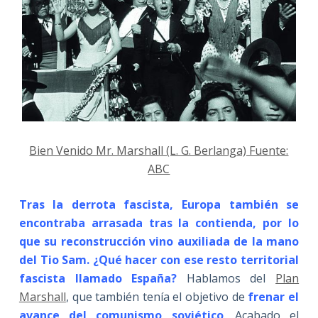
Bien Venido Mr. Marshall (L. G. Berlanga) Fuente:
ABC
Tras la derrota fascista, Europa también se
encontraba arrasada tras la contienda, por lo
que su reconstrucción vino auxiliada de la mano
del Tio Sam. ¿Qué hacer con ese resto territorial
fascista llamado España?
Hablamos del
Plan
Marshall
, que también tenía el objetivo de
frenar el
avance del comunismo soviético
. Acabado el