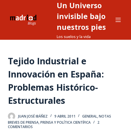
Un Universo
S
a
invisible bajo
l
nuestros pies
t
Los suelos y la vida
a
r
a
Tejido Industrial e
l
c
Innovación en España:
o
n
Problemas Histórico-
t
Estructurales
e
n
i
JUAN JOSÉ IBÁÑEZ
9 ABRIL 2011
GENERAL
,
NOTAS
d
BREVES DE PRENSA
,
PRENSA Y POLÍTICA CIENTÍFICA
2
COMENTARIOS
o