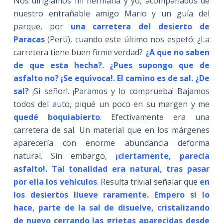
Nos dirigíamos mi hermana y yo, acompañados de
nuestro entrañable amigo Mario y un guía del
parque, por
una carretera del desierto de
Paracas
(Perú), cuando este último nos espetó: ¿La
carretera tiene buen firme verdad?
¿A que no saben
de que esta hecha?. ¿Pues supongo que de
asfalto no? ¡Se equivoca!. El camino es de sal. ¿De
sal?
¡Si señor!. ¡Paramos y lo comprueba! Bajamos
todos del auto, piqué un poco en su margen y me
quedé boquiabierto
. Efectivamente era una
carretera de sal. Un material que en los márgenes
aparecería con enorme abundancia deforma
natural. Sin embargo,
¡
ciertamente, parecía
asfalto!. Tal tonalidad era natural, tras pasar
por ella los vehículos
. Resulta trivial señalar que
en
los desiertos llueve raramente. Empero si lo
hace, parte de la sal de disuelve, cristalizando
de nuevo cerrando las grietas aparecidas desde