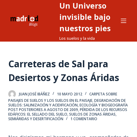
Un Universo
S
a
invisible bajo
l
nuestros pies
t
Los suelos y la vida
a
r
a
Carreteras de Sal para
l
c
Desiertos y Zonas Áridas
o
n
t
JUAN JOSÉ IBÁÑEZ
10 MAYO 2012
CARPETA SOBRE
PAISAJES DE SUELOS Y LOS SUELOS EN EL PAISAJE
,
DEGRADACIÓN DE
e
SUELOS: SALINIZACIÓN Y ACIDIFICACIÓN
,
ECOLOGÍA Y BIOGEOGRAFÍA
POST POSTERIORES A AGOSTO DE 2009
,
PÉRDIDA DE LOS RECURSOS
n
EDÁFICOS: EL SELLADO DEL SUELO
,
SUELOS DE ZONAS ÁRIDAS,
i
SEMIÁRIDAS Y DESERTIFICACIÓN
1 COMENTARIO
d
o