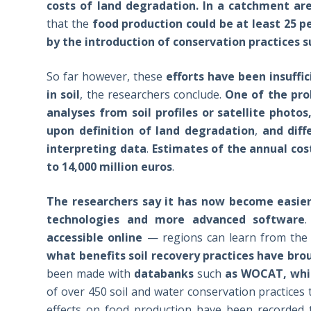
costs of land degradation. In a catchment ar
that the
food production could be at least 25 p
by the introduction of conservation practices 
So far however, these
efforts have been insuff
in soil
, the researchers conclude.
One of the pro
analyses from soil profiles or satellite phot
upon definition of land degradation
,
and diff
interpreting data
.
Estimates of the annual cos
to 14,000 million euros
.
The researchers say it has now become easier
technologies and more advanced software
accessible online
— regions can learn from the 
what benefits soil recovery practices have b
been made with
databanks
such
as WOCAT, whic
of over 450 soil and water conservation practices
effects on food production have been recorded 