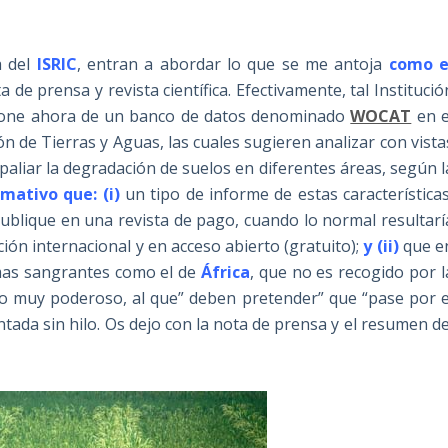
a del
ISRIC
, entran a abordar lo que se me antoja
como e
 de prensa y revista científica. Efectivamente, tal Institució
spone ahora de un banco de datos denominado
WOCAT
en e
n de Tierras y Aguas, las cuales sugieren analizar con vista
paliar la degradación de suelos en diferentes áreas, según l
amativo que: (i)
un tipo de informe de estas características
ublique en una revista de pago, cuando lo normal resultarí
ción internacional y en acceso abierto (gratuito);
y (ii)
que e
emas sangrantes como el de
África
, que no es recogido por l
do muy poderoso, al que” deben pretender” que “pase por e
ada sin hilo. Os dejo con la nota de prensa y el resumen de