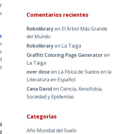
Y
s
Comentarios recientes
Robolibrary
en
El Árbol Más Grande
a
del Mundo
o
Robolibrary
en
La Taiga
s
Graffiti Coloring Page Generator
en
d
La Taiga
e
over dose
en
La Física de Suelos en la
Literatura en Español
Cana David
en
Ciencia, Xenofobia,
Sociedad y Epidemias
Categorías
d
Año Mundial del Suelo
d