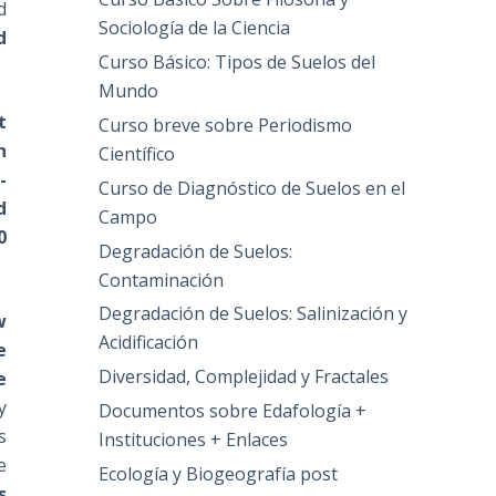
d
Sociología de la Ciencia
d
Curso Básico: Tipos de Suelos del
Mundo
t
Curso breve sobre Periodismo
n
Científico
-
Curso de Diagnóstico de Suelos en el
d
Campo
0
Degradación de Suelos:
Contaminación
Degradación de Suelos: Salinización y
w
Acidificación
e
Diversidad, Complejidad y Fractales
e
y
Documentos sobre Edafología +
s
Instituciones + Enlaces
e
Ecología y Biogeografía post
s