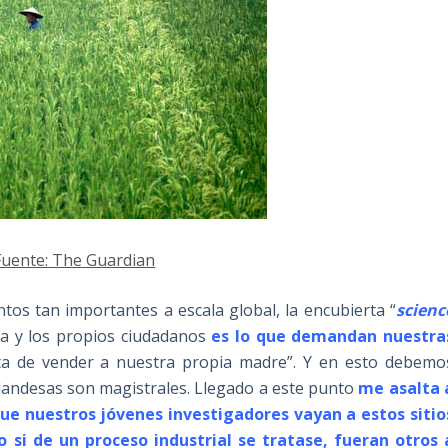
Fuente: The Guardian
s tan importantes a escala global, la encubierta “
scienc
cia y los propios ciudadanos
es lo que demandan nuestra
ta de vender a nuestra propia madre”. Y en esto debemo
holandesas son magistrales. Llegado a este punto
me asalta 
que nuestros jóvenes investigadores vayan a estos sitio
 si de un proceso industrial se tratase, fueran otros 