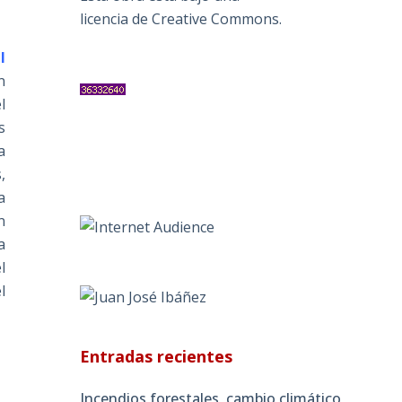
licencia de Creative Commons
.
l
n
l
s
a
,
a
n
a
l
l
Entradas recientes
Incendios forestales, cambio climático