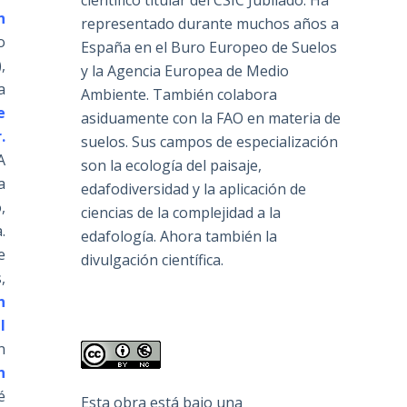
científico titular del CSIC Jubilado. Ha
n
representado durante muchos años a
o
España en el Buro Europeo de Suelos
,
y la Agencia Europea de Medio
a
Ambiente. También colabora
e
asiduamente con la FAO en materia de
.
suelos. Sus campos de especialización
A
son la ecología del paisaje,
a
edafodiversidad y la aplicación de
,
ciencias de la complejidad a la
.
edafología. Ahora también la
e
divulgación científica.
,
n
l
n
n
é
Esta obra está bajo una