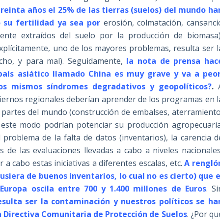
treinta años el 25% de las tierras (suelos) del mundo ha
su fertilidad ya sea por
erosión, colmatación, cansanci
ente extraídos del suelo por la producción de biomasa)
a explícitamente, uno de los mayores problemas, resulta ser l
cho, y para mal). Seguidamente,
la nota de prensa hac
país asiático llamado China es muy grave y va a peor
los mismos síndromes degradativos y geopolíticos?
.
iernos regionales deberían aprender de los programas en l
s partes del mundo (construcción de embalses, aterramiento
De este modo podrían potenciar su producción agropecuaria
problema de la falta de datos (inventarios), la carencia d
s de las evaluaciones llevadas a cabo a niveles nacionales
r a cabo estas iniciativas a diferentes escalas, etc.
A rengló
siera de buenos inventarios, lo cual no es cierto) que e
Europa oscila entre 700 y 1.400 millones de Euros
. Si
ulta ser la contaminación y nuestros políticos se ha
 Directiva Comunitaria de Protección de Suelos
. ¿Por qu