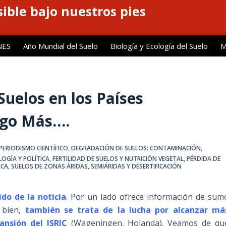
ible bajo nuestros pies
NES
Año Mundial del Suelo
Biología y Ecología del Suelo
M
uelos en los Países
lgo Más….
PERIODISMO CIENTÍFICO
,
DEGRADACIÓN DE SUELOS: CONTAMINACIÓN
,
OGÍA Y POLÍTICA
,
FERTILIDAD DE SUELOS Y NUTRICIÓN VEGETAL
,
PÉRDIDA DE
ICA
,
SUELOS DE ZONAS ÁRIDAS, SEMIÁRIDAS Y DESERTIFICACIÓN
ido de la noticia
. Por un lado ofrece información de sum
 bien,
también se trata de la lucha por alcanzar má
pansión del ISRIC
(Wageningen, Holanda). Veamos de qu