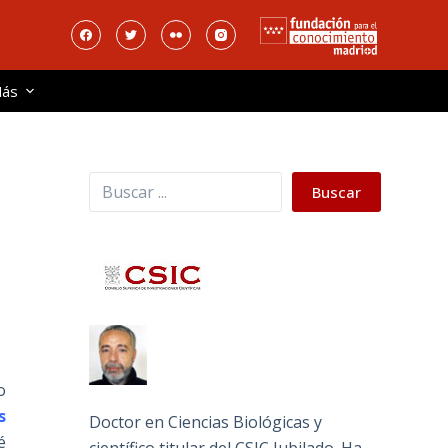
ás
Buscar
Buscar
o
s
Doctor en Ciencias Biológicas y
é