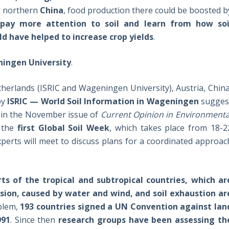
n northern
China
, food production there could be boosted b
pay more attention to soil and learn from how soi
ld have helped to increase crop yields
.
ningen University
.
herlands (ISRIC and Wageningen University), Austria, China
by
ISRIC — World Soil Information in Wageningen
sugges
ed in the November issue of
Current Opinion in Environmenta
f the
first Global Soil Week
, which takes place from 18-2
perts will meet to discuss plans for a coordinated approac
ts of the tropical and subtropical countries, which ar
osion, caused by water and wind, and soil exhaustion ar
oblem,
193 countries signed a UN Convention against lan
991
. Since then
research groups have been assessing th