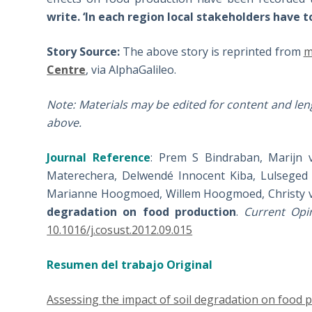
write. ‘In each region local stakeholders have
Story Source:
The above story is reprinted from
m
Centre
, via AlphaGalileo.
Note: Materials may be edited for content and leng
above.
Journal Reference
: Prem S Bindraban, Marijn 
Materechera, Delwendé Innocent Kiba, Lulseged 
Marianne Hoogmoed, Willem Hoogmoed, Christy v
degradation on food production
.
Current Opin
10.1016/j.cosust.2012.09.015
Resumen del trabajo Original
Assessing the impact of soil degradation on food p