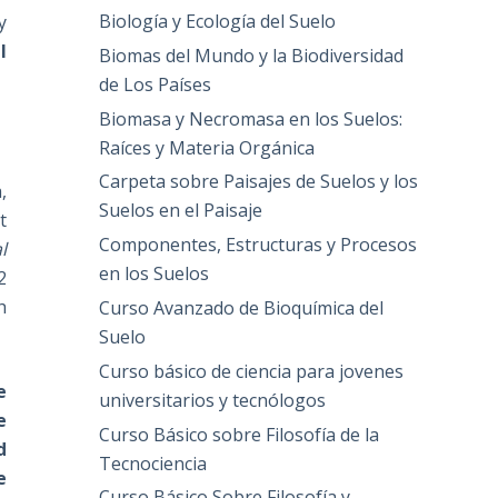
Biología y Ecología del Suelo
y
l
Biomas del Mundo y la Biodiversidad
de Los Países
Biomasa y Necromasa en los Suelos:
Raíces y Materia Orgánica
Carpeta sobre Paisajes de Suelos y los
,
Suelos en el Paisaje
t
Componentes, Estructuras y Procesos
l
en los Suelos
2
h
Curso Avanzado de Bioquímica del
Suelo
Curso básico de ciencia para jovenes
e
universitarios y tecnólogos
e
Curso Básico sobre Filosofía de la
d
Tecnociencia
e
Curso Básico Sobre Filosofía y