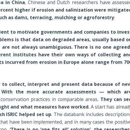
ea in China
, Chinese and Dutch researchers have assesse
ercent higher if erosion and salinization were mitigate
such as dams, terracing, mulching or agroforestry
.
icient to motivate governments and companies to inves
blems is that data on degraded areas, usually based o
os, are not always unambiguous
. There is no one agreed
erent institutes have their own ways of collecting an
ts incurred from erosion in Europe alone range from 70
 to collect, interpret and present data because of ne
.
With the more accurate assessments — which ar
conservation practices in comparable areas.
They can se
rought and what measures have worked
. A start has alread
h ISRIC helped set up
. The databank includes description
 that have been implemented, and in many cases the positiv
too
. ‘There is no ‘one fits all’ solution’, the researcher