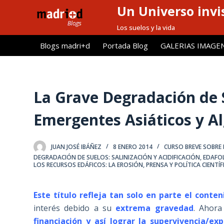
Un Universo invis
S
a
Los suelos y la vida
l
Blogs madri+d
Portada Blog
GALERIAS IMAGE
t
a
r
a
La Grave Degradación de S
l
Emergentes Asiáticos y A
c
o
n
JUAN JOSÉ IBÁÑEZ
8 ENERO 2014
CURSO BREVE SOBRE 
t
DEGRADACIÓN DE SUELOS: SALINIZACIÓN Y ACIDIFICACIÓN
,
EDAFOL
LOS RECURSOS EDÁFICOS: LA EROSIÓN
,
PRENSA Y POLÍTICA CIENTÍF
e
n
i
Este título refleja tan solo en parte el conten
d
interés debido a su
extrema gravedad
. Ahora
o
financiación y así lograr la supervivencia/ex