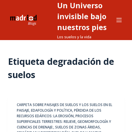
Un Universo
S
a
invisible bajo
l
nuestros pies
t
Los suelos y la vida
a
r
a
Etiqueta
degradación de
l
c
suelos
o
n
t
e
CARPETA SOBRE PAISAJES DE SUELOS Y LOS SUELOS EN EL
n
PAISAJE
,
EDAFOLOGÍA Y POLÍTICA
,
PÉRDIDA DE LOS
i
RECURSOS EDÁFICOS: LA EROSIÓN
,
PROCESOS
d
SUPERFICIALES TERRESTRES: RELIEVE, GEOMORFOLOGÍA Y
CUENCAS DE DRENAJE:
,
SUELOS DE ZONAS ÁRIDAS,
o