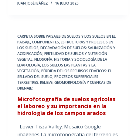
JUAN JOSÉ IBÁÑEZ
16 JULIO 2025
CARPETA SOBRE PAISAJES DE SUELOS Y LOS SUELOS EN EL
PAISAJE
,
COMPONENTES, ESTRUCTURAS Y PROCESOS EN
LOS SUELOS
,
DEGRADACIÓN DE SUELOS: SALINIZACIÓN Y
ACIDIFICACIÓN
,
FERTILIDAD DE SUELOS Y NUTRICIÓN
VEGETAL
,
FILOSOFÍA, HISTORIA Y SOCIOLOGÍA DE LA
EDAFOLOGÍA
,
LOS SUELOS LAS PLANTAS Y LA
VEGETACIÓN
,
PÉRDIDA DE LOS RECURSOS EDÁFICOS: EL
SELLADO DEL SUELO
,
PROCESOS SUPERFICIALES
TERRESTRES: RELIEVE, GEOMORFOLOGÍA Y CUENCAS DE
DRENAJE:
Microfotografía de suelos agrícolas
el laboreo y su importancia en la
hidrología de los campos arados
Lower Tisza Valley. Mosaico Google
imágenes La microtopografía del terreno es