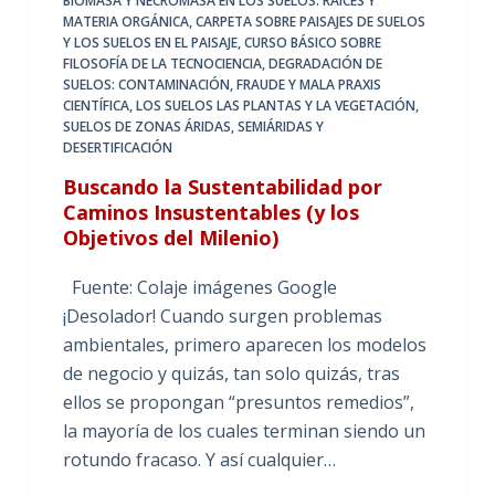
BIOMASA Y NECROMASA EN LOS SUELOS: RAÍCES Y
MATERIA ORGÁNICA
,
CARPETA SOBRE PAISAJES DE SUELOS
Y LOS SUELOS EN EL PAISAJE
,
CURSO BÁSICO SOBRE
FILOSOFÍA DE LA TECNOCIENCIA
,
DEGRADACIÓN DE
SUELOS: CONTAMINACIÓN
,
FRAUDE Y MALA PRAXIS
CIENTÍFICA
,
LOS SUELOS LAS PLANTAS Y LA VEGETACIÓN
,
SUELOS DE ZONAS ÁRIDAS, SEMIÁRIDAS Y
DESERTIFICACIÓN
Buscando la Sustentabilidad por
Caminos Insustentables (y los
Objetivos del Milenio)
Fuente: Colaje imágenes Google
¡Desolador! Cuando surgen problemas
ambientales, primero aparecen los modelos
de negocio y quizás, tan solo quizás, tras
ellos se propongan “presuntos remedios”,
la mayoría de los cuales terminan siendo un
rotundo fracaso. Y así cualquier…