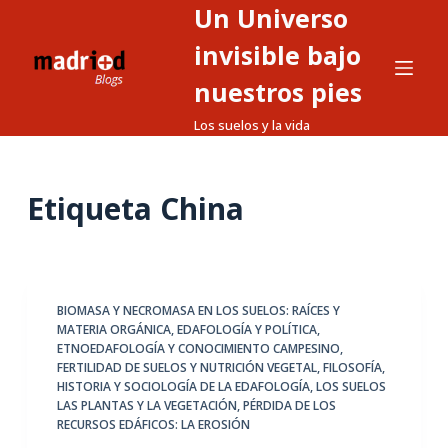
Un Universo
S
a
invisible bajo
l
nuestros pies
t
Los suelos y la vida
a
r
a
Etiqueta
China
l
c
o
n
t
BIOMASA Y NECROMASA EN LOS SUELOS: RAÍCES Y
MATERIA ORGÁNICA
,
EDAFOLOGÍA Y POLÍTICA
,
e
ETNOEDAFOLOGÍA Y CONOCIMIENTO CAMPESINO
,
n
FERTILIDAD DE SUELOS Y NUTRICIÓN VEGETAL
,
FILOSOFÍA,
i
HISTORIA Y SOCIOLOGÍA DE LA EDAFOLOGÍA
,
LOS SUELOS
LAS PLANTAS Y LA VEGETACIÓN
,
PÉRDIDA DE LOS
d
RECURSOS EDÁFICOS: LA EROSIÓN
o