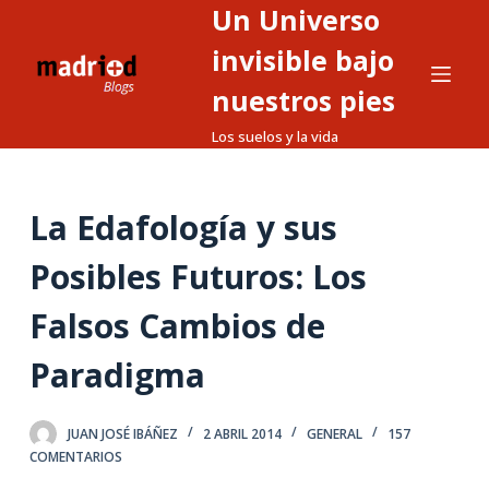
Un Universo
S
a
invisible bajo
l
nuestros pies
t
Los suelos y la vida
a
r
a
La Edafología y sus
l
c
Posibles Futuros: Los
o
n
Falsos Cambios de
t
Paradigma
e
n
i
JUAN JOSÉ IBÁÑEZ
2 ABRIL 2014
GENERAL
157
d
COMENTARIOS
o