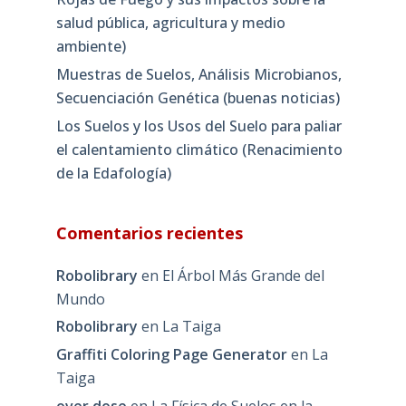
salud pública, agricultura y medio
ambiente)
Muestras de Suelos, Análisis Microbianos,
Secuenciación Genética (buenas noticias)
Los Suelos y los Usos del Suelo para paliar
el calentamiento climático (Renacimiento
de la Edafología)
Comentarios recientes
Robolibrary
en
El Árbol Más Grande del
Mundo
Robolibrary
en
La Taiga
Graffiti Coloring Page Generator
en
La
Taiga
over dose
en
La Física de Suelos en la