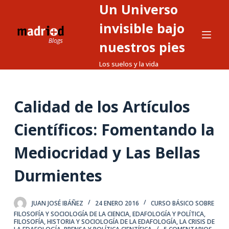
Un Universo
S
a
invisible bajo
l
nuestros pies
t
Los suelos y la vida
a
r
a
Calidad de los Artículos
l
c
Científicos: Fomentando la
o
n
Mediocridad y Las Bellas
t
Durmientes
e
n
i
JUAN JOSÉ IBÁÑEZ
24 ENERO 2016
CURSO BÁSICO SOBRE
d
FILOSOFÍA Y SOCIOLOGÍA DE LA CIENCIA
,
EDAFOLOGÍA Y POLÍTICA
,
FILOSOFÍA, HISTORIA Y SOCIOLOGÍA DE LA EDAFOLOGÍA
,
LA CRISIS DE
o