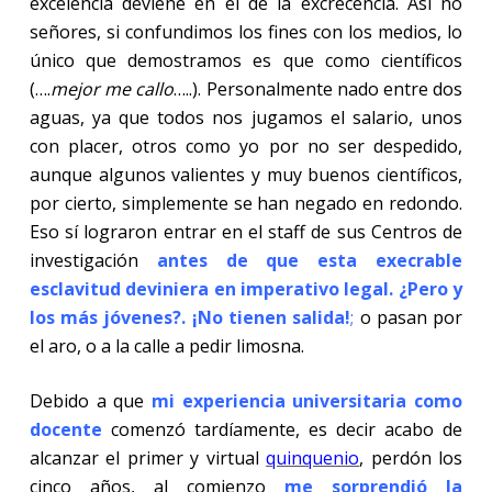
excelencia deviene en el de la excrecencia. Así no
señores, si confundimos los fines con los medios, lo
único que demostramos es que como científicos
(….
mejor me callo
…..). Personalmente nado entre dos
aguas, ya que todos nos jugamos el salario, unos
con placer, otros como yo por no ser despedido,
aunque algunos valientes y muy buenos científicos,
por cierto, simplemente se han negado en redondo.
Eso sí lograron entrar en el staff de sus Centros de
investigación
antes de que esta execrable
esclavitud deviniera en imperativo legal. ¿Pero y
los más jóvenes?. ¡No tienen salida!
;
o pasan por
el aro, o a la calle a pedir limosna.
Debido a que
mi experiencia universitaria como
docente
comenzó tardíamente, es decir acabo de
alcanzar el primer y virtual
quinquenio
, perdón los
cinco años, al comienzo
me sorprendió la