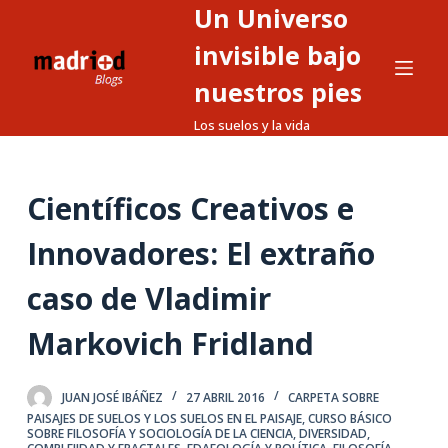
Un Universo
S
a
invisible bajo
l
nuestros pies
t
Los suelos y la vida
a
r
a
Científicos Creativos e
l
c
Innovadores: El extraño
o
n
caso de Vladimir
t
Markovich Fridland
e
n
i
JUAN JOSÉ IBÁÑEZ
27 ABRIL 2016
CARPETA SOBRE
d
PAISAJES DE SUELOS Y LOS SUELOS EN EL PAISAJE
,
CURSO BÁSICO
SOBRE FILOSOFÍA Y SOCIOLOGÍA DE LA CIENCIA
,
DIVERSIDAD,
o