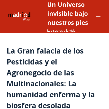
Un Universo
S
a
invisible bajo
l
nuestros pies
t
Los suelos y la vida
a
r
a
La Gran falacia de los
l
c
Pesticidas y el
o
n
Agronegocio de las
t
Multinacionales: La
e
n
humanidad enferma y la
i
d
biosfera desolada
o