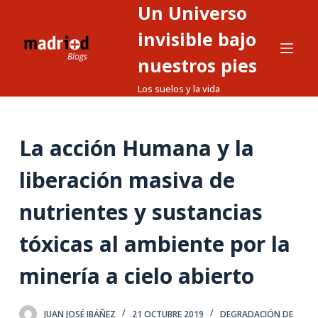
Un Universo
S
a
invisible bajo
l
nuestros pies
t
Los suelos y la vida
a
r
a
La acción Humana y la
l
c
liberación masiva de
o
n
nutrientes y sustancias
t
tóxicas al ambiente por la
e
n
minería a cielo abierto
i
d
o
JUAN JOSÉ IBÁÑEZ
21 OCTUBRE 2019
DEGRADACIÓN DE