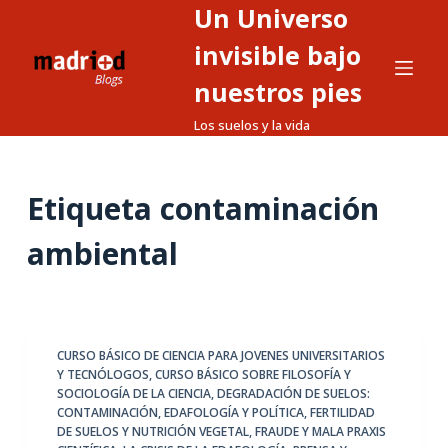
Un Universo
S
a
invisible bajo
l
nuestros pies
t
Los suelos y la vida
a
r
a
Etiqueta
contaminación
l
c
ambiental
o
n
t
e
CURSO BÁSICO DE CIENCIA PARA JOVENES UNIVERSITARIOS
n
Y TECNÓLOGOS
,
CURSO BÁSICO SOBRE FILOSOFÍA Y
i
SOCIOLOGÍA DE LA CIENCIA
,
DEGRADACIÓN DE SUELOS:
d
CONTAMINACIÓN
,
EDAFOLOGÍA Y POLÍTICA
,
FERTILIDAD
DE SUELOS Y NUTRICIÓN VEGETAL
,
FRAUDE Y MALA PRAXIS
o