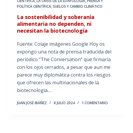
CIENTÍFICA
,
LA CRISIS DE LA EDAFOLOGÍA
,
PRENSA Y
POLÍTICA CIENTÍFICA
,
SUELOS Y CAMBIO CLIMÁTICO
La sostenibilidad y soberanía
alimentaria no dependen, ni
necesitan la biotecnología
Fuente: Colaje imágenes Google Hoy os
expongo una nota de prensa traducida del
periódico “The Conversation” que firmaría
con los ojos cerrados, a pesar que aun me
parece muy diplomática contra los riesgos
que ofrecen las multinacionales de la
biotecnología.…
JUAN JOSÉ IBÁÑEZ
8 JULIO 2024
1 COMENTARIO