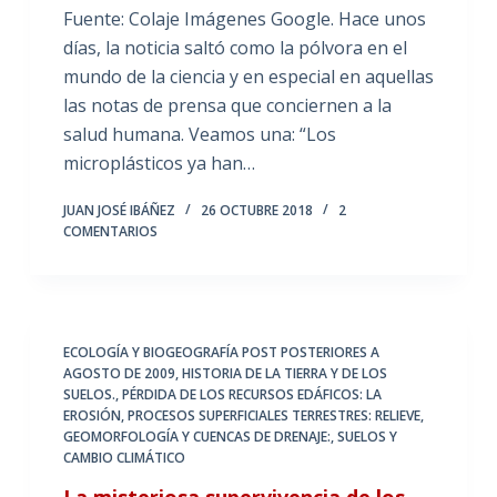
Fuente: Colaje Imágenes Google. Hace unos
días, la noticia saltó como la pólvora en el
mundo de la ciencia y en especial en aquellas
las notas de prensa que conciernen a la
salud humana. Veamos una: “Los
microplásticos ya han…
JUAN JOSÉ IBÁÑEZ
26 OCTUBRE 2018
2
COMENTARIOS
ECOLOGÍA Y BIOGEOGRAFÍA POST POSTERIORES A
AGOSTO DE 2009
,
HISTORIA DE LA TIERRA Y DE LOS
SUELOS.
,
PÉRDIDA DE LOS RECURSOS EDÁFICOS: LA
EROSIÓN
,
PROCESOS SUPERFICIALES TERRESTRES: RELIEVE,
GEOMORFOLOGÍA Y CUENCAS DE DRENAJE:
,
SUELOS Y
CAMBIO CLIMÁTICO
La misteriosa supervivencia de los