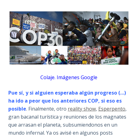
Colaje. Imágenes Google
Pue sí, y si alguien esperaba algún progreso (…)
ha ido a peor que los anteriores COP, si eso es
posible
. Finalmente, otro
reality show
,
Esperpento
,
gran bacanal turística y reuniones de los magnates
que arrasan el planeta, subsumiendonos en un
mundo infernal. Ya os avisé en algunos posts