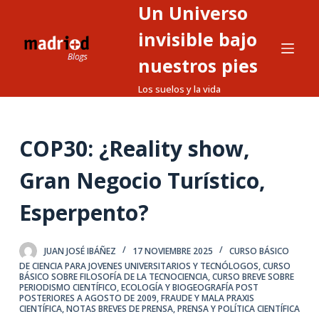
Un Universo
S
a
invisible bajo
l
nuestros pies
t
Los suelos y la vida
a
r
a
COP30: ¿Reality show,
l
c
Gran Negocio Turístico,
o
n
Esperpento?
t
e
JUAN JOSÉ IBÁÑEZ
17 NOVIEMBRE 2025
CURSO BÁSICO
n
DE CIENCIA PARA JOVENES UNIVERSITARIOS Y TECNÓLOGOS
,
CURSO
i
BÁSICO SOBRE FILOSOFÍA DE LA TECNOCIENCIA
,
CURSO BREVE SOBRE
PERIODISMO CIENTÍFICO
,
ECOLOGÍA Y BIOGEOGRAFÍA POST
d
POSTERIORES A AGOSTO DE 2009
,
FRAUDE Y MALA PRAXIS
CIENTÍFICA
,
NOTAS BREVES DE PRENSA
,
PRENSA Y POLÍTICA CIENTÍFICA
o