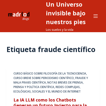
Un Universo
S
a
invisible bajo
l
nuestros pies
t
Los suelos y la vida
a
r
a
Etiqueta
fraude científico
l
c
o
n
t
CURSO BÁSICO SOBRE FILOSOFÍA DE LA TECNOCIENCIA
,
CURSO BREVE SOBRE PERIODISMO CIENTÍFICO
,
FRAUDE Y
e
MALA PRAXIS CIENTÍFICA
,
NOTAS BREVES DE PRENSA
,
n
PRENSA Y POLÍTICA CIENTÍFICA
,
REDES COMPLEJAS,
i
ECOLÓGICAS, SOCIALES Y EL MUNDO DE INTERNET
d
La IA LLM como los Chatbots
o
Generan un futuro Incierto para la