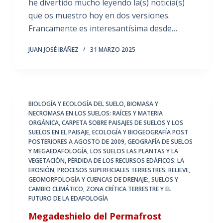
he divertido mucho leyendo la(s) noticia(s)
que os muestro hoy en dos versiones.
Francamente es interesantísima desde…
JUAN JOSÉ IBÁÑEZ
31 MARZO 2025
BIOLOGÍA Y ECOLOGÍA DEL SUELO
,
BIOMASA Y
NECROMASA EN LOS SUELOS: RAÍCES Y MATERIA
ORGÁNICA
,
CARPETA SOBRE PAISAJES DE SUELOS Y LOS
SUELOS EN EL PAISAJE
,
ECOLOGÍA Y BIOGEOGRAFÍA POST
POSTERIORES A AGOSTO DE 2009
,
GEOGRAFÍA DE SUELOS
Y MEGAEDAFOLOGÍA
,
LOS SUELOS LAS PLANTAS Y LA
VEGETACIÓN
,
PÉRDIDA DE LOS RECURSOS EDÁFICOS: LA
EROSIÓN
,
PROCESOS SUPERFICIALES TERRESTRES: RELIEVE,
GEOMORFOLOGÍA Y CUENCAS DE DRENAJE:
,
SUELOS Y
CAMBIO CLIMÁTICO
,
ZONA CRÍTICA TERRESTRE Y EL
FUTURO DE LA EDAFOLOGÍA
Megadeshielo del Permafrost