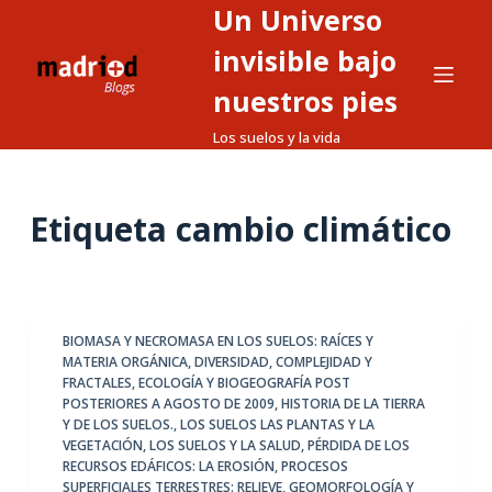
Un Universo
S
a
invisible bajo
l
nuestros pies
t
Los suelos y la vida
a
r
a
Etiqueta
cambio climático
l
c
o
n
t
BIOMASA Y NECROMASA EN LOS SUELOS: RAÍCES Y
MATERIA ORGÁNICA
,
DIVERSIDAD, COMPLEJIDAD Y
e
FRACTALES
,
ECOLOGÍA Y BIOGEOGRAFÍA POST
n
POSTERIORES A AGOSTO DE 2009
,
HISTORIA DE LA TIERRA
i
Y DE LOS SUELOS.
,
LOS SUELOS LAS PLANTAS Y LA
VEGETACIÓN
,
LOS SUELOS Y LA SALUD
,
PÉRDIDA DE LOS
d
RECURSOS EDÁFICOS: LA EROSIÓN
,
PROCESOS
o
SUPERFICIALES TERRESTRES: RELIEVE, GEOMORFOLOGÍA Y