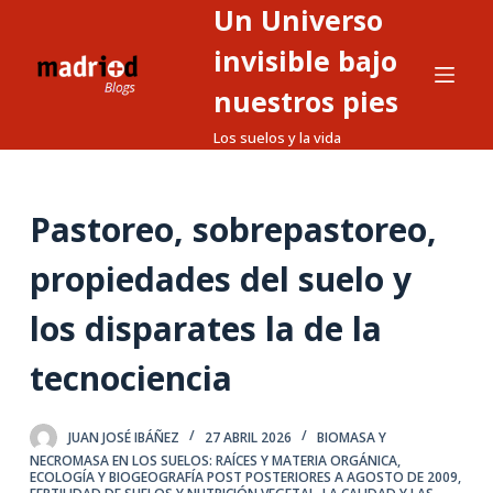
Un Universo
S
a
invisible bajo
l
nuestros pies
t
Los suelos y la vida
a
r
a
Pastoreo, sobrepastoreo,
l
c
propiedades del suelo y
o
n
los disparates la de la
t
tecnociencia
e
n
i
JUAN JOSÉ IBÁÑEZ
27 ABRIL 2026
BIOMASA Y
d
NECROMASA EN LOS SUELOS: RAÍCES Y MATERIA ORGÁNICA
,
ECOLOGÍA Y BIOGEOGRAFÍA POST POSTERIORES A AGOSTO DE 2009
,
o