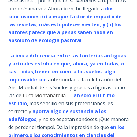
este asunto, por lo que no volveremos a repetirnos
por enésima vez. Ahora bien, he llegado a
dos
conclusiones: (i) a mayor factor de impacto de
las revistas, más estupideces vierten, y (ii) los
autores parece que a penas saben nada en
absoluto de ecología pastoral
.
La única diferencia entre las tonterías antiguas
y actuales estriba en que, ahora, ya en todas, o
casi todas,tienen en cuenta los suelos, algo
impensable con
anterioridad a la celebración del
Año Mundial de los Suelos y gracias a figuras como
las de
Luca Montanarella
.
Tan solo el último
estudio
, más sencillo en sus pretensiones, es
correcto y
aporta algo de sustancia a los
edafólogos
, y no se espetan sandeces. ¡Que manera
de perder el tiempo!. Da la impresión de que
en los
primero,s los conocimientos en ciencias del