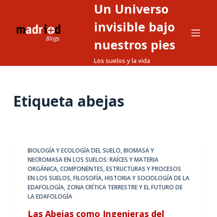
Un Universo
S
a
invisible bajo
l
nuestros pies
t
Los suelos y la vida
a
r
a
Etiqueta
abejas
l
c
o
n
t
BIOLOGÍA Y ECOLOGÍA DEL SUELO
,
BIOMASA Y
NECROMASA EN LOS SUELOS: RAÍCES Y MATERIA
e
ORGÁNICA
,
COMPONENTES, ESTRUCTURAS Y PROCESOS
n
EN LOS SUELOS
,
FILOSOFÍA, HISTORIA Y SOCIOLOGÍA DE LA
i
EDAFOLOGÍA
,
ZONA CRÍTICA TERRESTRE Y EL FUTURO DE
LA EDAFOLOGÍA
d
o
Las Abejas como Ingenieras del