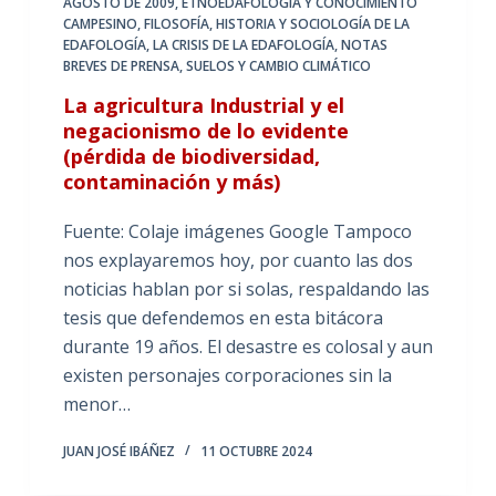
AGOSTO DE 2009
,
ETNOEDAFOLOGÍA Y CONOCIMIENTO
CAMPESINO
,
FILOSOFÍA, HISTORIA Y SOCIOLOGÍA DE LA
EDAFOLOGÍA
,
LA CRISIS DE LA EDAFOLOGÍA
,
NOTAS
BREVES DE PRENSA
,
SUELOS Y CAMBIO CLIMÁTICO
La agricultura Industrial y el
negacionismo de lo evidente
(pérdida de biodiversidad,
contaminación y más)
Fuente: Colaje imágenes Google Tampoco
nos explayaremos hoy, por cuanto las dos
noticias hablan por si solas, respaldando las
tesis que defendemos en esta bitácora
durante 19 años. El desastre es colosal y aun
existen personajes corporaciones sin la
menor…
JUAN JOSÉ IBÁÑEZ
11 OCTUBRE 2024