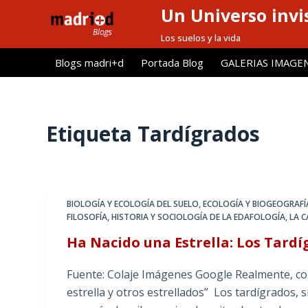
Un Universo invis
S
a
Los suelos y la vida
l
Blogs madri+d
Portada Blog
GALERIAS IMAGE
t
a
r
a
Etiqueta
Tardígrados
l
c
o
n
BIOLOGÍA Y ECOLOGÍA DEL SUELO
,
ECOLOGÍA Y BIOGEOGRAFÍ
t
FILOSOFÍA, HISTORIA Y SOCIOLOGÍA DE LA EDAFOLOGÍA
,
LA C
e
Ha Nacido una Estrella: Los Tard
n
i
Fuente: Colaje Imágenes Google Realmente, co
d
estrella y otros estrellados” Los tardígrados,
o