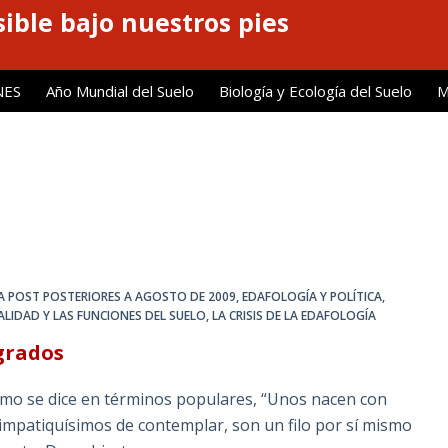
ible bajo nuestros pies
NES
Año Mundial del Suelo
Biología y Ecología del Suelo
M
A POST POSTERIORES A AGOSTO DE 2009
,
EDAFOLOGÍA Y POLÍTICA
,
ALIDAD Y LAS FUNCIONES DEL SUELO
,
LA CRISIS DE LA EDAFOLOGÍA
ígrados
mo se dice en términos populares, “Unos nacen con
 simpatiquísimos de contemplar, son un filo por sí mismo