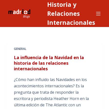
Historia y
S
a
Relaciones
l
Internacionales
t
a
r
a
GENERAL
l
c
La influencia de la Navidad en la
o
historia de las relaciones
internacionales
n
t
¿Cómo han influido las Navidades en los
e
acontecimientos internacionales? Es la
n
pregunta que trata de responder la
i
escritora y periodista Heather Horn en la
d
última edición de The Atlantic con un
o