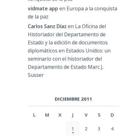
vidmate app
en
Europa a la conquista
de la paz
Carlos Sanz Díaz
en
La Oficina del
Historiador del Departamento de
Estado y la edición de documentos
diplomáticos en Estados Unidos: un
seminario con el historiador del
Departamento de Estado Marc J.
Susser
DICIEMBRE 2011
L
M
X
J
V
S
D
1
2
3
4