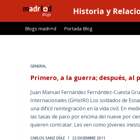
S
Historia y Relaci
a
l
Blogs madri+d
Portada Blog
t
a
r
a
l
GENERAL
c
Primero, a la guerra; después, al 
o
n
Juan Manuel Fernández Fernández-Cuesta Grupo
t
Internacionales (GHistRI) Los soldados de Esta
e
una difícil reintegración en la vida civil. En m
n
las tasas de paro por encima del nueve por cien
i
quieren contratar. Les ven como jóvenes inesta
d
o
CARLOS SANZ DÍAZ
22 DICIEMBRE 2011